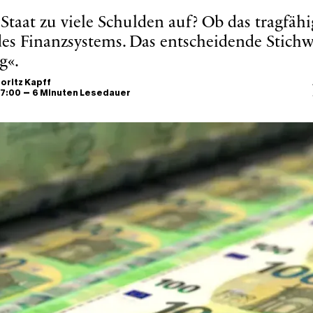
taat zu viele Schulden auf? Ob das tragfähig 
des Finanzsystems. Das entscheidende Stichw
g«.
oritz Kapff
–
 7:00
6 Minuten Lesedauer