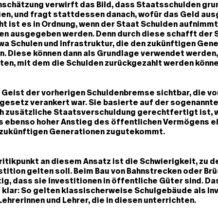
nschätzung verwirft das Bild, dass Staatsschulden gru
ien, und fragt stattdessen danach, wofür das Geld au
ht ist es in Ordnung, wenn der Staat Schulden aufnimmt
nen ausgegeben werden. Denn durch diese schafft der 
a Schulen und Infrastruktur, die den zukünftigen Gen
 Diese können dann als Grundlage verwendet werden,
ften, mit dem die Schulden zurückgezahlt werden könn
r Geist der vorherigen Schuldenbremse sichtbar, die vo
gesetz verankert war. Sie basierte auf der sogenannt
 zusätzliche Staatsverschuldung gerechtfertigt ist, 
s ebenso hoher Anstieg des öffentlichen Vermögens e
 zukünftigen Generationen zugutekommt.
Kritikpunkt an diesem Ansatz ist die Schwierigkeit, zu d
stition gelten soll. Beim Bau von Bahnstrecken oder Brü
ig, dass sie Investitionen in öffentliche Güter sind. Da
 klar: So gelten klassischerweise Schulgebäude als In
Lehrerinnen und Lehrer, die in diesen unterrichten.