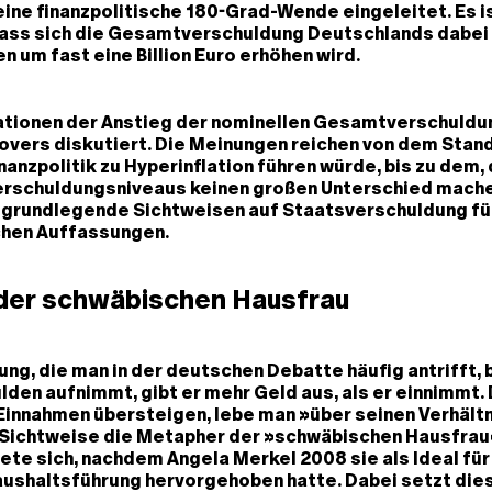
ine finanzpolitische 180-Grad-Wende eingeleitet. Es i
ass sich die Gesamtverschuldung Deutschlands dabei 
n um fast eine Billion Euro erhöhen wird.
ationen der Anstieg der nominellen Gesamtverschuldun
overs diskutiert. Die Meinungen reichen von dem Stan
inanzpolitik zu Hyperinflation führen würde, bis zu dem,
erschuldungsniveaus keinen großen Unterschied mache
 grundlegende Sichtweisen auf Staatsverschuldung fü
chen Auffassungen.
 der schwäbischen Hausfrau
ung, die man in der deutschen Debatte häufig antrifft,
lden aufnimmt, gibt er mehr Geld aus, als er einnimmt. 
Einnahmen übersteigen, lebe man »über seinen Verhältn
e Sichtweise die Metapher der »schwäbischen Hausfrau
ete sich, nachdem Angela Merkel 2008 sie als Ideal für
Haushaltsführung hervorgehoben hatte. Dabei setzt di