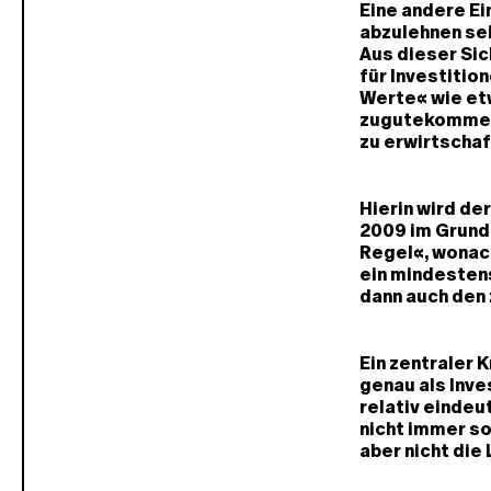
Eine andere Ei
abzulehnen se
Aus dieser Sic
für Investitio
Werte« wie etw
zugutekommen.
zu erwirtscha
Hierin wird de
2009 im Grund
Regel«, wonach
ein mindesten
dann auch den
Ein zentraler 
genau als Inve
relativ eindeut
nicht immer so
aber nicht die 