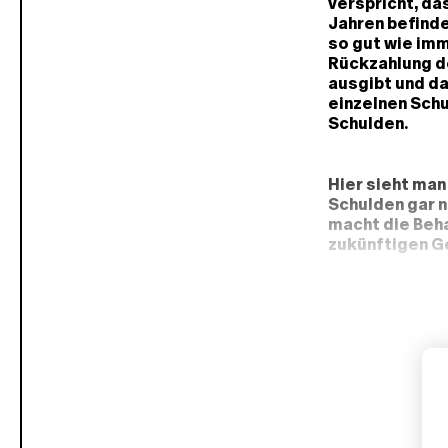
verspricht, da
Jahren befind
so gut wie imm
Rückzahlung de
ausgibt und da
einzelnen Schu
Schulden.
Hier sieht man
Schulden gar n
macht die Beh
zukünftigen Ge
P
l
a
n
w