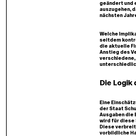
geändert und e
auszugehen, d
nächsten Jahre
Welche Implik
seitdem kontr
die aktuelle F
Anstieg des V
verschiedene,
unterschiedli
Die Logik
Eine Einschätz
der Staat Schu
Ausgaben die 
wird für dies
Diese verbreit
vorbildliche 