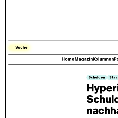
Suche
Home
Magazin
Kolumnen
Po
Schulden
Staa
Hyperi
Schul
nachha