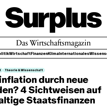
Das Wirtschaftsmagazin
litik
Wirtschaft
Finanzen
Klima
Internationales
Wissens
t
Theorie & Wissenschaft
nflation durch neue
den? 4 Sichtweisen auf
ltige Staatsfinanzen