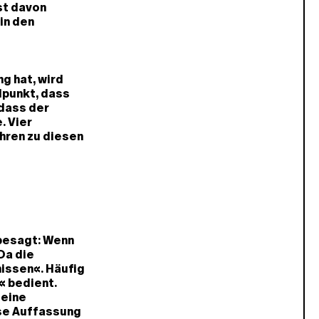
st davon
in den
g hat, wird
dpunkt, dass
 dass der
. Vier
hren zu diesen
 besagt: Wenn
Da die
issen«. Häufig
« bedient.
 eine
ese Auffassung