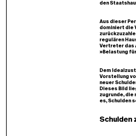
den Staatshaus
Aus dieser Pe
dominiert die 
zurückzuzahle
regulären Hau
Vertreter das 
»Belastung für
Dem Idealzust
Vorstellung vo
neuer Schulde
Dieses Bild l
zugrunde, die 
es, Schulden 
Schulden z