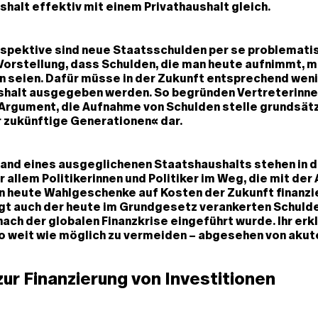
halt effektiv mit einem Privathaushalt gleich.
rspektive sind neue Staatsschulden per se problematis
Vorstellung, dass Schulden, die man heute aufnimmt, 
n seien. Dafür müsse in der Zukunft entsprechend wen
shalt ausgegeben werden. So begründen Vertreterinne
Argument, die Aufnahme von Schulden stelle grundsätz
 zukünftige Generationen« dar.
and eines ausgeglichenen Staatshaushalts stehen in d
r allem Politikerinnen und Politiker im Weg, die mit de
n heute Wahlgeschenke auf Kosten der Zukunft finanzie
iegt auch der heute im Grundgesetz verankerten Schul
nach der globalen Finanzkrise eingeführt wurde. Ihr erkl
so weit wie möglich zu vermeiden – abgesehen von akut
ur Finanzierung von Investitionen