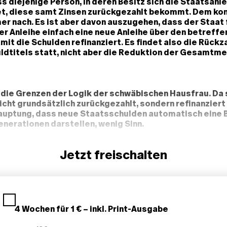
ss diejenige Person, in deren Besitz sich die Staatsanl
et, diese samt Zinsen zurückgezahlt bekommt. Dem ko
er nach. Es ist aber davon auszugehen, dass der Staat 
r Anleihe einfach eine neue Anleihe über den betreff
mit die Schulden refinanziert. Es findet also die Rück
ldtitels statt, nicht aber die Reduktion der Gesamtm
 die Grenzen der Logik der schwäbischen Hausfrau. Da 
icht grundsätzlich zurückgezahlt, sondern refinanziert
auptung, dass neue Staatsschulden automatisch eine 
nerationen darstellen, wenig Sinn.
Jetzt freischalten
4 Wochen für 1 € – inkl. Print-Ausgabe