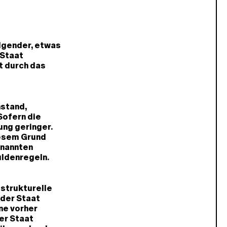
olgender, etwas
 Staat
t durch das
nstand,
Sofern die
ung geringer.
iesem Grund
enannten
uldenregeln.
»strukturelle
 der Staat
ne vorher
der Staat