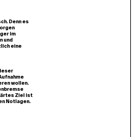
ch. Denn es
morgen
iger im
n und
lich eine
ieser
r Aufnahme
ren wollen.
denbremse
ärtes Ziel ist
en Notlagen.