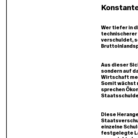
Konstante
Wer tiefer in 
technischerer 
verschuldet, 
Bruttoinlandsp
Aus dieser Si
sondern auf da
Wirtschaft meh
Somit wächst 
sprechen Ökon
Staatsschulde
Diese Herangeh
Staatsverschu
einzelne Schul
festgelegte La