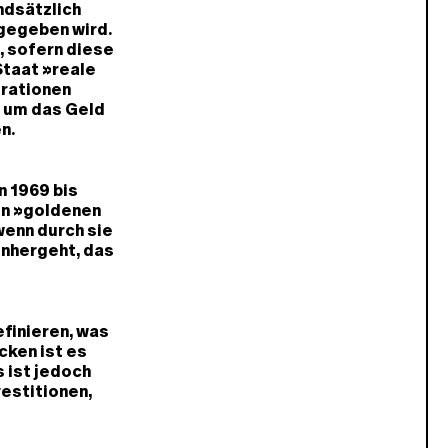
ndsätzlich
sgegeben wird.
, sofern diese
Staat »reale
erationen
 um das Geld
en.
n 1969 bis
en »goldenen
wenn durch sie
inhergeht, das
efinieren, was
cken ist es
s ist jedoch
vestitionen,