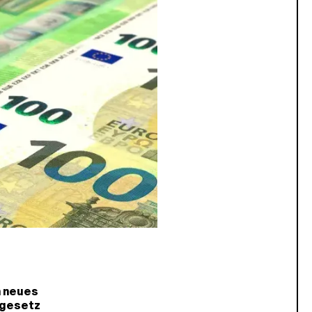
n neues
dgesetz