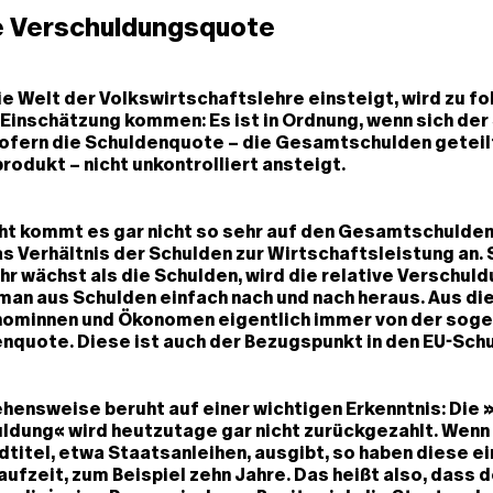
 Verschuldungsquote
die Welt der Volkswirtschaftslehre einsteigt, wird zu f
Einschätzung kommen: Es ist in Ordnung, wenn sich der
sofern die Schuldenquote – die Gesamtschulden geteil
rodukt – nicht unkontrolliert ansteigt.
cht kommt es gar nicht so sehr auf den Gesamtschulde
s Verhältnis der Schulden zur Wirtschaftsleistung an. 
r wächst als die Schulden, wird die relative Verschuld
man aus Schulden einfach nach und nach heraus. Aus d
ominnen und Ökonomen eigentlich immer von der sog
nquote. Diese ist auch der Bezugspunkt in den EU-Sch
ensweise beruht auf einer wichtigen Erkenntnis: Die 
ldung« wird heutzutage gar nicht zurückgezahlt. Wenn
dtitel, etwa Staatsanleihen, ausgibt, so haben diese ei
ufzeit, zum Beispiel zehn Jahre. Das heißt also, dass 