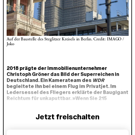
Auf der Baustelle des Steglitzer Kreisels in Berlin. Credit: IMAGO / 
Joko
2018 prägte der Immobilienunternehmer
Christoph Gröner das Bild der Superreichen in
Deutschland. Ein Kamerateam des
WDR
begleitete ihn bei einem Flug im Privatjet. Im
Ledersessel des Fliegers erklärte der Baugigant
Reichtum für unkaputtbar. »Wenn Sie 215
Millionen haben, schmeißen Sie das Geld zum
Fenster raus, dann kommt's zur Tür wieder
Jetzt freischalten
herein.« Vor allem die Immobilienbranche war
damals eine Goldgrube: »Sie kaufen Häuser. Die
Immobilien kriegen Mehrwert. Sie können es nicht
P
durch Konsum zerstören, das Geld.«