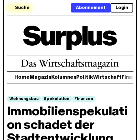
Suche
Abonnement
Login
Das Wirtschaftsmagazin
Home
Magazin
Kolumnen
Politik
Wirtschaft
Finanz
Wohnungsbau
Spekulation
Finanzen
Immobilienspekulati
on schadet der
Stadtentwicklung