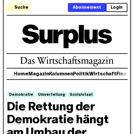
Suche
Abonnement
Login
Das Wirtschaftsmagazin
Home
Magazin
Kolumnen
Politik
Wirtschaft
Finanz
Demokratie
Umverteilung
Sozialstaat
Die Rettung der
Demokratie hängt
am Umbau der