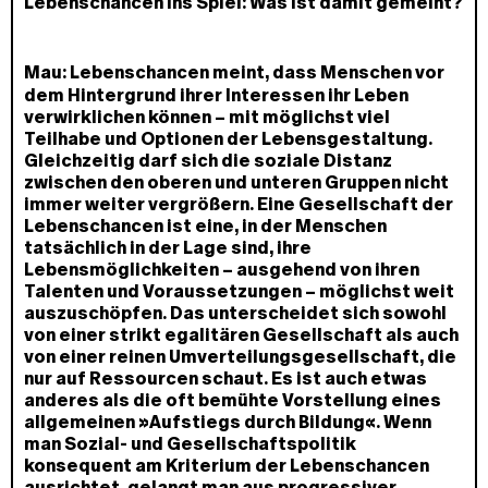
Lebenschancen ins Spiel: Was ist damit gemeint?
Mau:
Lebenschancen meint, dass Menschen vor
dem Hintergrund ihrer Interessen ihr Leben
verwirklichen können – mit möglichst viel
Teilhabe und Optionen der Lebensgestaltung.
Gleichzeitig darf sich die soziale Distanz
zwischen den oberen und unteren Gruppen nicht
immer weiter vergrößern. Eine Gesellschaft der
Lebenschancen ist eine, in der Menschen
tatsächlich in der Lage sind, ihre
Lebensmöglichkeiten – ausgehend von ihren
Talenten und Voraussetzungen – möglichst weit
auszuschöpfen. Das unterscheidet sich sowohl
von einer strikt egalitären Gesellschaft als auch
von einer reinen Umverteilungsgesellschaft, die
nur auf Ressourcen schaut. Es ist auch etwas
anderes als die oft bemühte Vorstellung eines
allgemeinen »Aufstiegs durch Bildung«. Wenn
man Sozial- und Gesellschaftspolitik
konsequent am Kriterium der Lebenschancen
ausrichtet, gelangt man aus progressiver