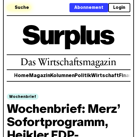
Suche
Abonnement
Login
Das Wirtschaftsmagazin
Home
Magazin
Kolumnen
Politik
Wirtschaft
Finanz
Wochenbrief
Wochenbrief: Merz’
Sofortprogramm,
Heikler FDP-