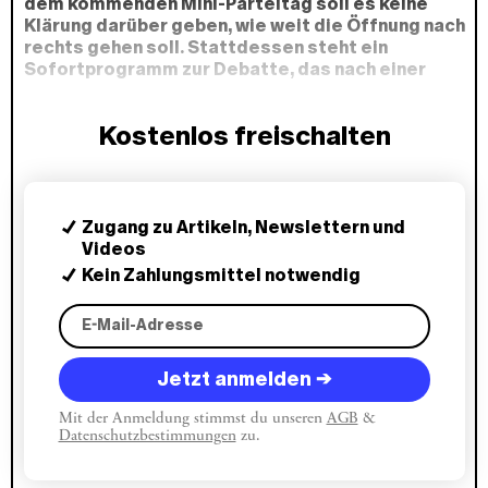
dem kommenden Mini-Parteitag soll es keine
Klärung darüber geben, wie weit die Öffnung nach
rechts gehen soll. Stattdessen steht ein
Sofortprogramm zur Debatte, das nach einer
Regierungsbildung umgesetzt werden soll. Die
CDU-Kernpunkte:
Kostenlos freischalten
Zugang zu Artikeln, Newslettern und
Videos
Kein Zahlungsmittel notwendig
Jetzt anmelden →
Mit der Anmeldung stimmst du unseren
AGB
&
Datenschutzbestimmungen
zu.