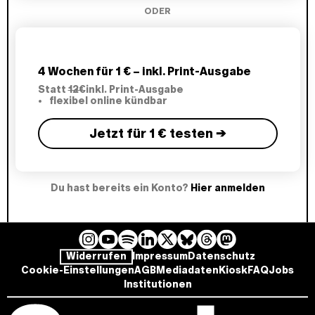
ODER
4 Wochen für 1 € – inkl. Print-Ausgabe
Statt
12€
inkl. Print-Ausgabe
flexibel online kündbar
Jetzt für 1 € testen →
Du hast bereits ein Konto?
Hier anmelden
I
Y
L
B
T
M
S
Widerrufen
Impressum
Datenschutz
n
o
i
l
h
a
p
Cookie-Einstellungen
AGB
Mediadaten
Kiosk
FAQ
Jobs
s
u
n
u
r
s
o
Institutionen
t
T
k
e
e
t
t
a
u
e
s
a
o
i