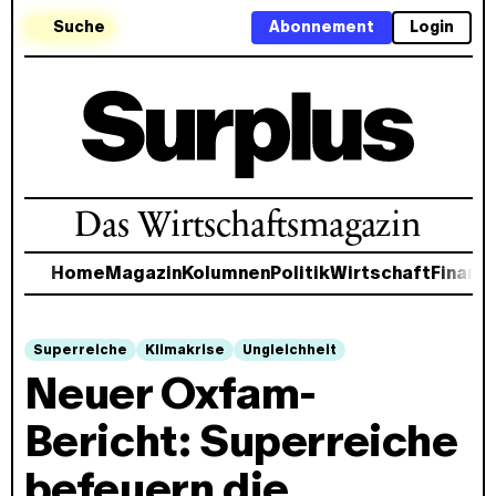
Suche
Abonnement
Login
Das Wirtschaftsmagazin
Home
Magazin
Kolumnen
Politik
Wirtschaft
Finanz
Superreiche
Klimakrise
Ungleichheit
Neuer Oxfam-
Bericht: Superreiche
befeuern die