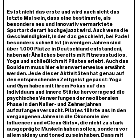
Es ist nicht das erste und wird auch nicht das
letzte Mal sein, dass eine bestimmte, als
besonders neu und innovativ vermarktete
Sportart derart hochgejazzt wird. Auch wenn die
Geschwindigkeit, in der das geschieht, bei Padel
besonders schnell ist (in wenigen Jahren sind
über 1.000 Plätze in Deutschland entstanden),
haben wir Ähnliches bereits mit Fitnessstudios,
Yoga und schließlich mit Pilates erlebt. Auch das
Bouldern muss hier ehrenwerterweise erwähnt
werden. Jede dieser Aktivitäten hat genau auf
den entsprechenden Zeitgeist gepasst: Yoga
und Gym haben mit ihrem Fokus auf das
Individuum und innere Stärke hervorragend die
psychischen Verwerfungen der neoliberalen
Phase in den Nuller- und Zehnerjahren
aufzufangen versucht. Pilates führte uns in den
vergangenen Jahren in die Ökonomie der
Influencer und »Clean Girls«, die nicht zu stark
ausgeprägte Muskeln haben sollen, sondern vor
allem skinny und toned zu sein haben. Dass mit