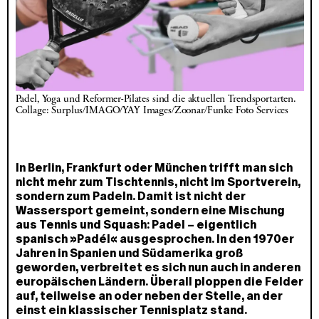
Padel, Yoga und Reformer-Pilates sind die aktuellen Trendsportarten. 
Collage: Surplus/IMAGO/YAY Images/Zoonar/Funke Foto Services
In Berlin, Frankfurt oder München trifft man sich
nicht mehr zum Tischtennis, nicht im Sportverein,
sondern zum Padeln. Damit ist nicht der
Wassersport gemeint, sondern eine Mischung
aus Tennis und Squash: Padel – eigentlich
spanisch »Padél« ausgesprochen. In den 1970er
Jahren in Spanien und Südamerika groß
geworden, verbreitet es sich nun auch in anderen
europäischen Ländern. Überall ploppen die Felder
auf, teilweise an oder neben der Stelle, an der
einst ein klassischer Tennisplatz stand.