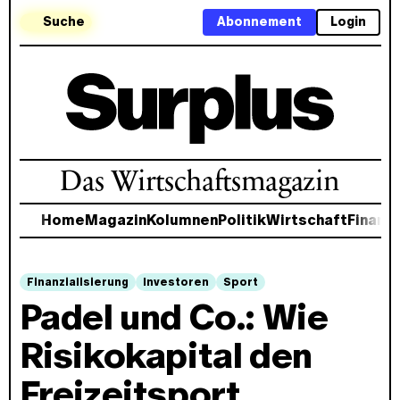
Suche
Abonnement
Login
Das Wirtschaftsmagazin
Home
Magazin
Kolumnen
Politik
Wirtschaft
Finanz
Finanzialisierung
Investoren
Sport
Padel und Co.: Wie
Risikokapital den
Freizeitsport