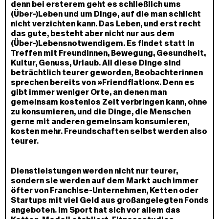
denn bei ersterem geht es schließlich ums
(Über-)Leben und um Dinge, auf die man schlicht
nicht verzichten kann. Das Leben, und erst recht
das gute, besteht aber nicht nur aus dem
(Über-)Lebensnotwendigem. Es findet statt in
Treffen mit Freundinnen, Bewegung, Gesundheit,
Kultur, Genuss, Urlaub. All diese Dinge sind
beträchtlich teurer geworden, Beobachterinnen
sprechen bereits von »Friendflation«. Denn es
gibt immer weniger Orte, an denen man
gemeinsam kostenlos Zeit verbringen kann, ohne
zu konsumieren, und die Dinge, die Menschen
gerne mit anderen gemeinsam konsumieren,
kosten mehr. Freundschaften selbst werden also
teurer.
Dienstleistungen werden nicht nur teurer,
sondern sie werden auf dem Markt auch immer
öfter von Franchise-Unternehmen, Ketten oder
Startups mit viel Geld aus großangelegten Fonds
angeboten. Im Sport hat sich vor allem das