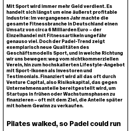
Mit Sport wird immer mehr Geld verdient. Es
handelt sich längst um eine äußerst profitable
Industrie: Im vergangenen Jahr machte die
gesamte Fitnessbranche in Deutschland einen
Umsatz von circa 6 Milliarden Euro – der
Einzelhandel mit Fitnessartikeln ungefähr
genauso viel. Doch der Padel-Trend zeigt
exemplarisch neue Qualitäten des
Geschäftsmodells Sport, und in welche Richtung
wir uns bewegen: weg vom nichtkommerziellen
Verein, hin zum hochskalierten Lifestyle-Angebot
mit Sport-Ikonen als Investoren und
Testimonials. Finanziert wird all das oft durch
Venture Capital, also Risikokapital, das gegen
Unternehmensanteile bereitgestellt wird, um
Startups in frühen oder Wachstumsphasen zu
finanzieren – oft mit dem Ziel, die Anteile später
mit hohem Gewinn zu verkaufen.
Pilates walked, so Padel could run