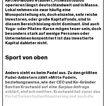
Ketten-Modell etabliert, Fitnessstudios
operieren längst deutschlandweit und in Masse.
Lokal nehmen sie zwar häufig eine
Monopolstellung ein, doch einzelne, sehr reiche
Investoren, oder große Kapitalfonds, sind in
diesem Bereich bislang nicht dominant. Und auch
Yoga- oder Pilates-Kurse mögen teuer sein, doch
besonders stark auf wenige Personen oder
Unternehmen konzentriert ist das investierte
Kapital dahinter nicht.
Sport von oben
Anders sieht es beim Padel aus. Zu den größten
Padel-Anbietern zählt »Mitte Padel«,
beziehungsweise, wie der CEO und Ko-Gründer
Bastian Krautwald auf eine
Surplus
-Anfrage
erklärt, einfach »mitte«. Krautwald hat zuvor das
Portal Deinestudienfinanzierung und auch die
Finanzplattform Wajve gegründet, mit Ersterem
ist er in der Sendung »Die Höhle der Löwen«