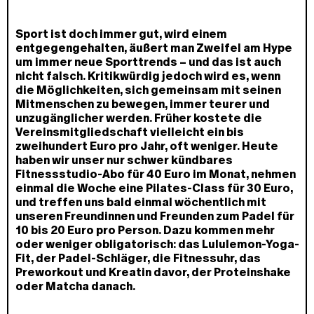
Sport ist doch immer gut, wird einem
entgegengehalten, äußert man Zweifel am Hype
um immer neue Sporttrends – und das ist auch
nicht falsch. Kritikwürdig jedoch wird es, wenn
die Möglichkeiten, sich gemeinsam mit seinen
Mitmenschen zu bewegen, immer teurer und
unzugänglicher werden. Früher kostete die
Vereinsmitgliedschaft vielleicht ein bis
zweihundert Euro pro Jahr, oft weniger. Heute
haben wir unser nur schwer kündbares
Fitnessstudio-Abo für 40 Euro im Monat, nehmen
einmal die Woche eine Pilates-Class für 30 Euro,
und treffen uns bald einmal wöchentlich mit
unseren Freundinnen und Freunden zum Padel für
10 bis 20 Euro pro Person. Dazu kommen mehr
oder weniger obligatorisch: das Lululemon-Yoga-
Fit, der Padel-Schläger, die Fitnessuhr, das
Preworkout und Kreatin davor, der Proteinshake
oder Matcha danach.