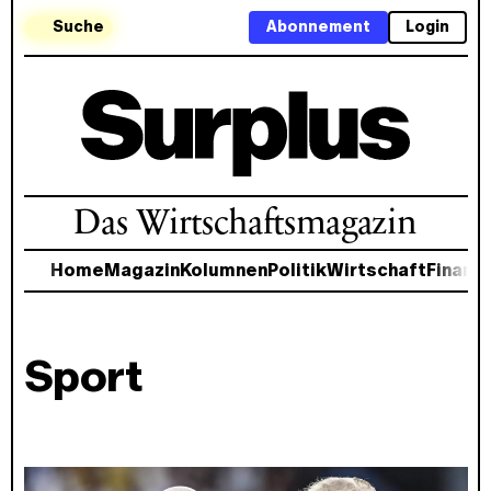
Suche
Abonnement
Login
Das Wirtschaftsmagazin
Home
Magazin
Kolumnen
Politik
Wirtschaft
Finanz
Sport