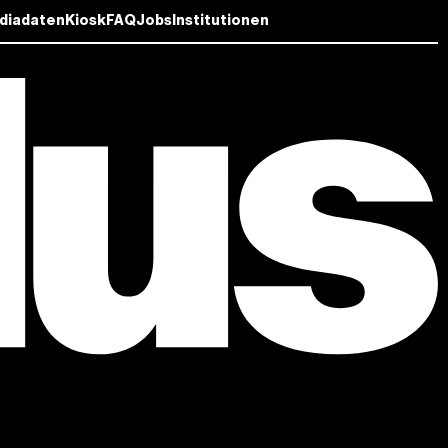
diadaten
Kiosk
FAQ
Jobs
Institutionen