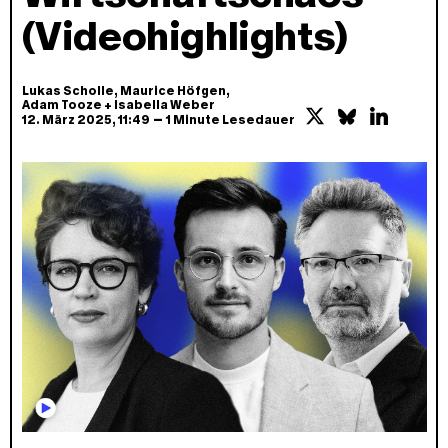
(Videohighlights)
Lukas Scholle
,
Maurice Höfgen
,
Adam Tooze
+
Isabella Weber
–
12. März 2025
, 11:49
1 Minute Lesedauer