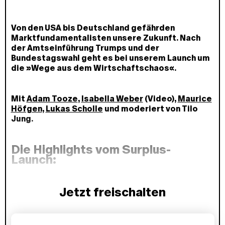
Von den USA bis Deutschland gefährden
Marktfundamentalisten unsere Zukunft. Nach
der Amtseinführung Trumps und der
Bundestagswahl geht es bei unserem Launch um
die »Wege aus dem Wirtschaftschaos«.
Mit
Adam Tooze
,
Isabella Weber
(Video),
Maurice
Höfgen
,
Lukas Scholle
und moderiert von Tilo
Jung.
Die Highlights vom Surplus-
Launch:
Jetzt freischalten
P