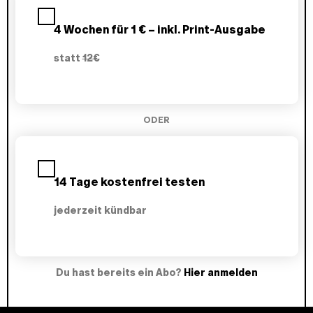
l
a
4 Wochen für 1 € – inkl. Print-Ausgabe
n
w
statt
12€
ä
h
l
e
n
ODER
14 Tage kostenfrei testen
jederzeit kündbar
Du hast bereits ein Abo?
Hier anmelden