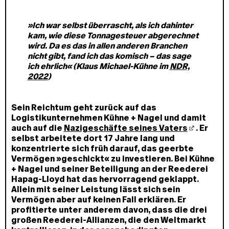
»Ich war selbst überrascht, als ich dahinter
kam, wie diese Tonnagesteuer abgerechnet
wird. Da es das in allen anderen Branchen
nicht gibt, fand ich das komisch – das sage
ich ehrlich« (Klaus Michael-Kühne im
NDR,
2022
)
Sein Reichtum geht zurück auf das
Logistikunternehmen Kühne + Nagel und damit
auch auf die
Nazigeschäfte seines Vaters
. Er
selbst arbeitete dort 17 Jahre lang und
konzentrierte sich früh darauf, das geerbte
Vermögen »geschickt« zu investieren. Bei Kühne
+ Nagel und seiner Beteiligung an der Reederei
Hapag-Lloyd hat das hervorragend geklappt.
Allein mit seiner Leistung lässt sich sein
Vermögen aber auf keinen Fall erklären. Er
profitierte unter anderem davon, dass die drei
großen Reederei-Allianzen, die den Weltmarkt