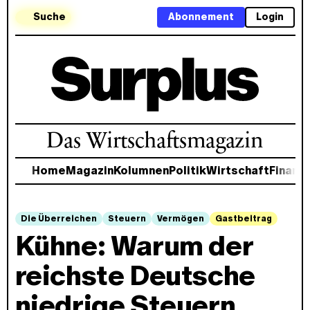
Suche
Abonnement
Login
Das Wirtschaftsmagazin
Home
Magazin
Kolumnen
Politik
Wirtschaft
Finanz
Die Überreichen
Steuern
Vermögen
Gastbeitrag
Kühne: Warum der
reichste Deutsche
niedrige Steuern