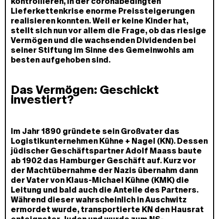
kontrollieren, in der coronabedingten
Lieferkettenkrise enorme Preissteigerungen
realisieren konnten. Weil er keine Kinder hat,
stellt sich nun vor allem die Frage, ob das riesige
Vermögen und die wachsenden Dividenden bei
seiner Stiftung im Sinne des Gemeinwohls am
besten aufgehoben sind.
Das Vermögen: Geschickt
investiert?
Im Jahr 1890 gründete sein Großvater das
Logistikunternehmen Kühne + Nagel (KN). Dessen
jüdischer Geschäftspartner Adolf Maass baute
ab 1902 das Hamburger Geschäft auf. Kurz vor
der Machtübernahme der Nazis übernahm dann
der Vater von Klaus-Michael Kühne (KMK) die
Leitung und bald auch die Anteile des Partners.
Während dieser wahrscheinlich in Auschwitz
ermordet wurde, transportierte KN den Hausrat