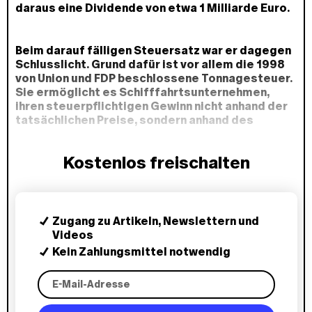
daraus eine Dividende von etwa 1 Milliarde Euro.
Beim darauf fälligen Steuersatz war er dagegen
Schlusslicht. Grund dafür ist vor allem die 1998
von Union und FDP beschlossene Tonnagesteuer.
Sie ermöglicht es Schifffahrtsunternehmen,
ihren steuerpflichtigen Gewinn nicht anhand der
tatsächlichen Preise, sondern anhand des
Transportvolumens zu berechnen. Das sorgte
dafür, dass Hapag-Lloyd im Rekordjahr 2022
Kostenlos freischalten
effektiv nur 1 Prozent Steuern zahlte und damit
4,4 Milliarden Euro Steuern sparte. 2024 belief
sich die Ersparnis immerhin noch auf rund eine
halbe Milliarde Euro bei einem Steuersatz von
rund 9 Prozent.
Zugang zu Artikeln, Newslettern und
Videos
Kein Zahlungsmittel notwendig