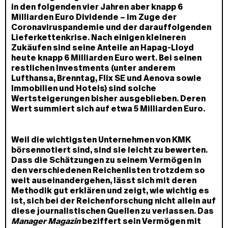
in den folgenden vier Jahren aber knapp 6
Milliarden Euro Dividende – im Zuge der
Coronaviruspandemie und der darauffolgenden
Lieferkettenkrise. Nach einigen kleineren
Zukäufen sind seine Anteile an Hapag-Lloyd
heute knapp 6 Milliarden Euro wert. Bei seinen
restlichen Investments (unter anderem
Lufthansa, Brenntag, Flix SE und Aenova sowie
Immobilien und Hotels) sind solche
Wertsteigerungen bisher ausgeblieben. Deren
Wert summiert sich auf etwa 5 Milliarden Euro.
Weil die wichtigsten Unternehmen von KMK
börsennotiert sind, sind sie leicht zu bewerten.
Dass die Schätzungen zu seinem Vermögen in
den verschiedenen Reichenlisten trotzdem so
weit auseinandergehen, lässt sich mit deren
Methodik gut erklären und zeigt, wie wichtig es
ist, sich bei der Reichenforschung nicht allein auf
diese journalistischen Quellen zu verlassen. Das
Manager Magazin
beziffert sein Vermögen mit