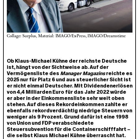
Collage: Surplus, Material: IMAGO/Ex-Press, IMAGO/Dreamstime
Ob Klaus-Michael Kühne der reichste Deutsche
ist, hängt von der Sichtweise ab. Auf der
Vermögensliste des
Manager Magazins
reichte es
2025 nur für Platz 6 und aus steuerlicher Sicht ist
er nicht einmal Deutscher. Mit Dividendenerlösen
von 4,4 Milliarden Euro für das Jahr 2022 würde
er aber in der Einkommensliste sehr weit oben
stehen. Auf dieses Rekordeinkommen zahlte er
ebenfalls rekordverdächtig niedrige Steuern von
weniger als 9 Prozent. Grund dafür ist eine 1998
von Union und FDP verabschiedete
Steuersubvention für die Containerschifffahrt –
die selbst Klaus Michael Kühne überrascht hat.