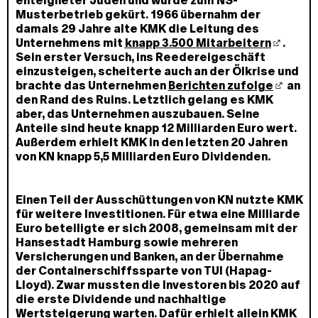
enteigneter Juden und wurde zum NS-
Musterbetrieb gekürt. 1966 übernahm der
damals 29 Jahre alte KMK die Leitung des
Unternehmens mit
knapp 3.500 Mitarbeitern
.
Sein erster Versuch, ins Reedereigeschäft
einzusteigen, scheiterte auch an der Ölkrise und
brachte das Unternehmen
Berichten zufolge
an
den Rand des Ruins. Letztlich gelang es KMK
aber, das Unternehmen auszubauen. Seine
Anteile sind heute knapp 12 Milliarden Euro wert.
Außerdem erhielt KMK in den letzten 20 Jahren
von KN knapp 5,5 Milliarden Euro Dividenden.
Einen Teil der Ausschüttungen von KN nutzte KMK
für weitere Investitionen. Für etwa eine Milliarde
Euro beteiligte er sich 2008, gemeinsam mit der
Hansestadt Hamburg sowie mehreren
Versicherungen und Banken, an der Übernahme
der Containerschiffssparte von TUI (Hapag-
Lloyd). Zwar mussten die Investoren bis 2020 auf
die erste Dividende und nachhaltige
Wertsteigerung warten. Dafür erhielt allein KMK