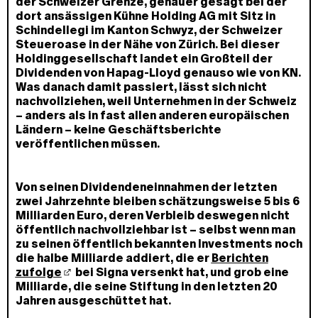
der Schweizer Grenze, genauer gesagt bei der
dort ansässigen Kühne Holding AG mit Sitz in
Schindellegi im Kanton Schwyz, der Schweizer
Steueroase in der Nähe von Zürich. Bei dieser
Holdinggesellschaft landet ein Großteil der
Dividenden von Hapag-Lloyd genauso wie von KN.
Was danach damit passiert, lässt sich nicht
nachvollziehen, weil Unternehmen in der Schweiz
– anders als in fast allen anderen europäischen
Ländern – keine Geschäftsberichte
veröffentlichen müssen.
Von seinen Dividendeneinnahmen der letzten
zwei Jahrzehnte bleiben schätzungsweise 5 bis 6
Milliarden Euro, deren Verbleib deswegen nicht
öffentlich nachvollziehbar ist – selbst wenn man
zu seinen öffentlich bekannten Investments noch
die halbe Milliarde addiert, die er
Berichten
zufolge
bei Signa versenkt hat, und grob eine
Milliarde, die seine Stiftung in den letzten 20
Jahren ausgeschüttet hat.