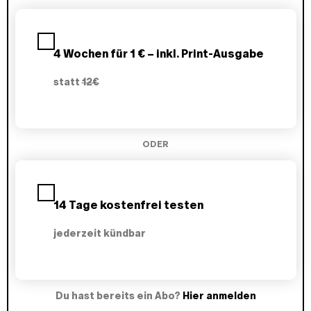
Liberalisierung, schnellten die Preise in die Höhe:
P
1992 betrug die Inflation 1500 Prozent, 1993
l
waren es 900 Prozent, 1994 300 Prozent, 1995
a
150 Prozent und 1996 immer noch 50 Prozent. Die
4 Wochen für 1 € – inkl. Print-Ausgabe
n
Rubelkrise von 1998 sorgte für einen weiteren
w
Preisschub von über 70 Prozent.
statt
12€
ä
h
l
e
n
ODER
14 Tage kostenfrei testen
jederzeit kündbar
Du hast bereits ein Abo?
Hier anmelden