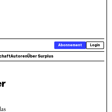
Abonnement
Login
chaft
Autoren
Über Surplus
er
das