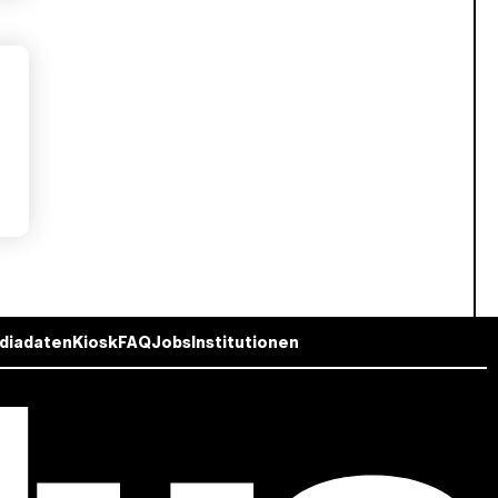
diadaten
Kiosk
FAQ
Jobs
Institutionen