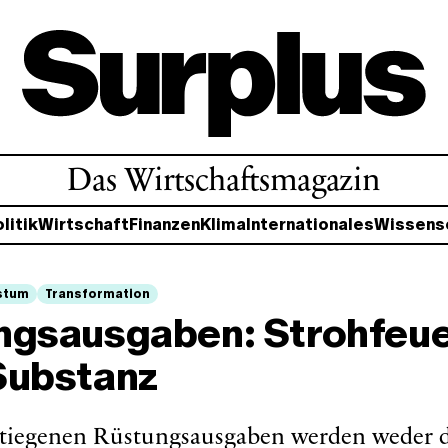
Das Wirtschaftsmagazin
litik
Wirtschaft
Finanzen
Klima
Internationales
Wissens
stum
Transformation
ngsausgaben: Strohfeu
Substanz
stiegenen Rüstungsausgaben werden weder 