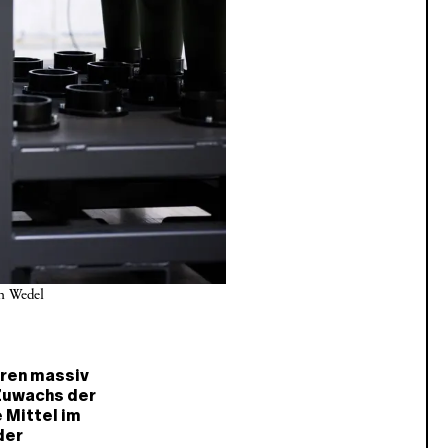
h Wedel
ren massiv
 Zuwachs der
 Mittel im
der