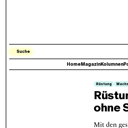
Suche
Home
Magazin
Kolumnen
Po
Rüstung
Wach
Rüstu
ohne 
Mit den ge