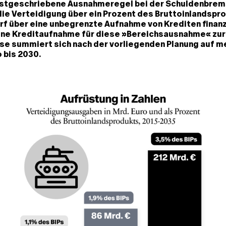
stgeschriebene Ausnahmeregel bei der Schuldenbrem
ie Verteidigung über ein Prozent des Bruttoinlandspr
rf über eine unbegrenzte Aufnahme von Krediten finan
ne Kreditaufnahme für diese »Bereichsausnahme« zur
e summiert sich nach der vorliegenden Planung auf me
o bis 2030.