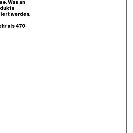
se. Was an
odukts
ziert werden.
hr als 470