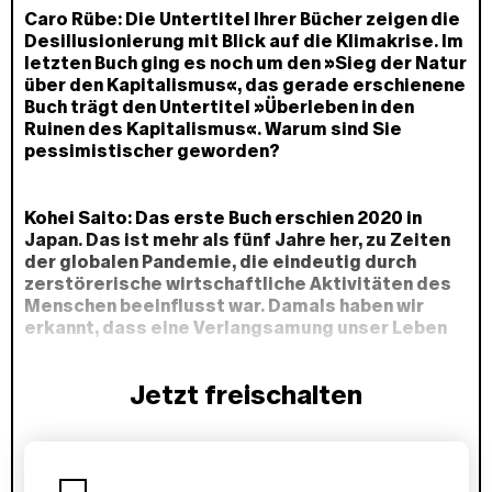
Caro Rübe: Die Untertitel Ihrer Bücher zeigen die
Desillusionierung mit Blick auf die Klimakrise. Im
letzten Buch ging es noch um den »Sieg der Natur
über den Kapitalismus«, das gerade erschienene
Buch trägt den Untertitel »Überleben in den
Ruinen des Kapitalismus«. Warum sind Sie
pessimistischer geworden?
Kohei Saito:
Das erste Buch erschien 2020 in
Japan. Das ist mehr als fünf Jahre her, zu Zeiten
der globalen Pandemie, die eindeutig durch
zerstörerische wirtschaftliche Aktivitäten des
Menschen beeinflusst war. Damals haben wir
erkannt, dass eine Verlangsamung unser Leben
tatsächlich verbessern könnte, aber wir haben
auch miterlebt, wie systemrelevante
Jetzt freischalten
Arbeitskräfte und Pflegearbeit in unserem
Wirtschaftssystem unterbewertet werden. Mein
Vorschlag damals war, die Wirtschaft auf das
P
Wesentliche zu konzentrieren.
l