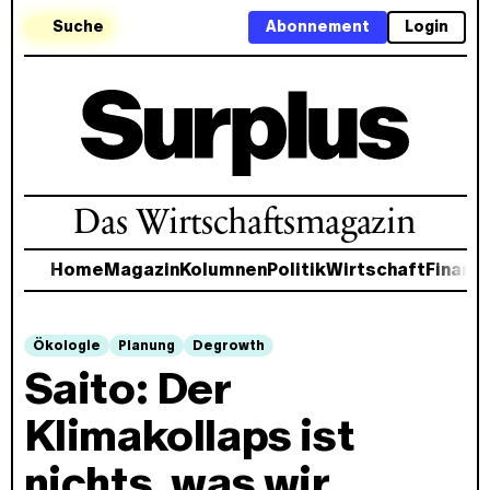
Suche
Abonnement
Login
Das Wirtschaftsmagazin
Home
Magazin
Kolumnen
Politik
Wirtschaft
Finanz
Ökologie
Planung
Degrowth
Saito: Der
Klimakollaps ist
nichts, was wir