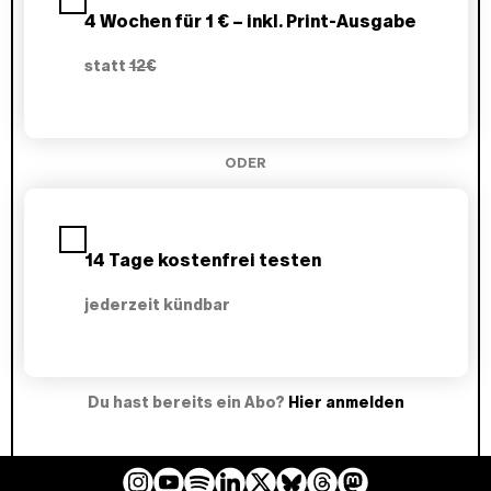
a
4 Wochen für 1 € – inkl. Print-Ausgabe
n
w
statt
12€
ä
h
l
e
n
ODER
14 Tage kostenfrei testen
jederzeit kündbar
Du hast bereits ein Abo?
Hier anmelden