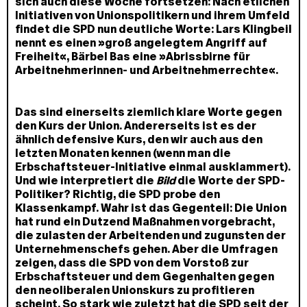
sich auch diese Woche fortsetzen: Nach etlichen
Initiativen von Unionspolitikern und ihrem Umfeld
findet die SPD nun deutliche Worte: Lars Klingbeil
nennt es einen »groß angelegtem Angriff auf
Freiheit«, Bärbel Bas eine »Abrissbirne für
Arbeitnehmerinnen- und Arbeitnehmerrechte«.
Das sind einerseits ziemlich klare Worte gegen
den Kurs der Union. Andererseits ist es der
ähnlich defensive Kurs, den wir auch aus den
letzten Monaten kennen (wenn man die
Erbschaftsteuer-Initiative einmal ausklammert).
Und wie interpretiert die
Bild
die Worte der SPD-
Politiker? Richtig, die SPD probe den
Klassenkampf. Wahr ist das Gegenteil: Die Union
hat rund ein Dutzend Maßnahmen vorgebracht,
die zulasten der Arbeitenden und zugunsten der
Unternehmenschefs gehen. Aber die Umfragen
zeigen, dass die SPD von dem Vorstoß zur
Erbschaftsteuer und dem Gegenhalten gegen
den neoliberalen Unionskurs zu profitieren
scheint. So stark wie zuletzt hat die SPD seit der