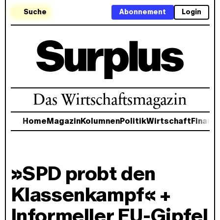
Suche
Abonnement
Login
Das Wirtschaftsmagazin
Home
Magazin
Kolumnen
Politik
Wirtschaft
Finanz
»SPD probt den
Klassenkampf« +
Informeller EU-Gipfel