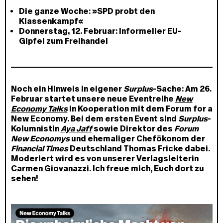
Die ganze Woche: »SPD probt den
Klassenkampf«
Donnerstag, 12. Februar: Informeller EU-
Gipfel zum Freihandel
Noch ein Hinweis in eigener
Surplus
-Sache: Am 26.
Februar startet unsere neue Eventreihe
New
Economy Talks
in Kooperation mit dem Forum for a
New Economy. Bei dem ersten Event sind
Surplus
-
Kolumnistin
Aya Jaff
sowie Direktor des
Forum
New Economys
und ehemaliger Chefökonom der
Financial Times
Deutschland Thomas Fricke dabei.
Moderiert wird es von unserer Verlagsleiterin
Carmen Giovanazzi
. Ich freue mich, Euch dort zu
sehen!