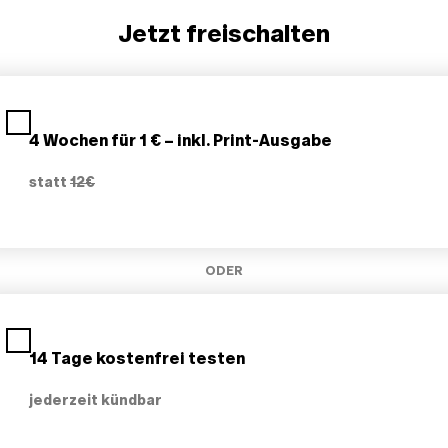
pen werden durch diese Dynamik vergrößert.
Jetzt freischalten
4 Wochen für 1 € – inkl. Print-Ausgabe
statt
12€
ODER
14 Tage kostenfrei testen
jederzeit kündbar