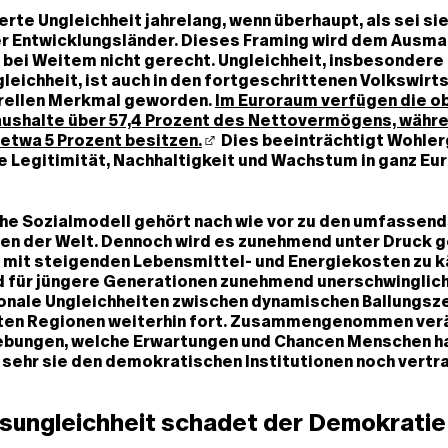
rte Ungleichheit jahrelang, wenn überhaupt, als sei sie 
er Entwicklungsländer. Dieses Framing wird dem Ausm
bei Weitem nicht gerecht. Ungleichheit, insbesondere
ichheit, ist auch in den fortgeschrittenen Volkswirt
rellen Merkmal geworden.
Im Euroraum verfügen die o
aushalte über 57,4 Prozent des Nettovermögens, währe
 etwa 5 Prozent besitzen.
Dies beeinträchtigt Wohler
 Legitimität, Nachhaltigkeit und Wachstum in ganz Eur
he Sozialmodell gehört nach wie vor zu den umfassend
n der Welt. Dennoch wird es zunehmend unter Druck g
n mit steigenden Lebensmittel- und Energiekosten zu 
 für jüngere Generationen zunehmend unerschwinglich
onale Ungleichheiten zwischen dynamischen Ballungsz
ten Regionen weiterhin fort. Zusammengenommen verä
ebungen, welche Erwartungen und Chancen Menschen h
 sehr sie den demokratischen Institutionen noch vertr
ungleichheit schadet der Demokratie