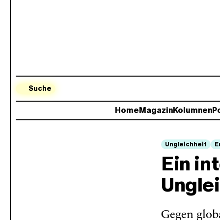
Suche
Home
Magazin
Kolumnen
Po
Ungleichheit
E
Ein in
Ungle
Gegen globa