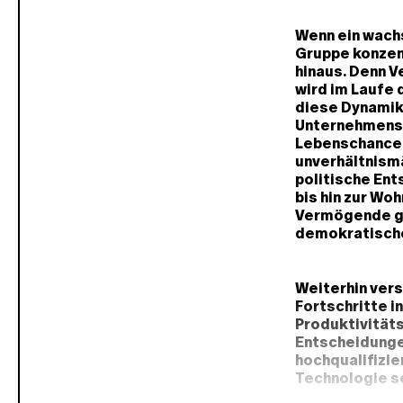
Wenn ein wachs
Gruppe konzen
hinaus. Denn 
wird im Laufe 
diese Dynamik
Unternehmensb
Lebenschancen
unverhältnismä
politische En
bis hin zur Wo
Vermögende ge
demokratische
Weiterhin ver
Fortschritte i
Produktivität
Entscheidunge
hochqualifizier
Technologie se
Gewinnen. Ber