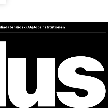
diadaten
Kiosk
FAQ
Jobs
Institutionen