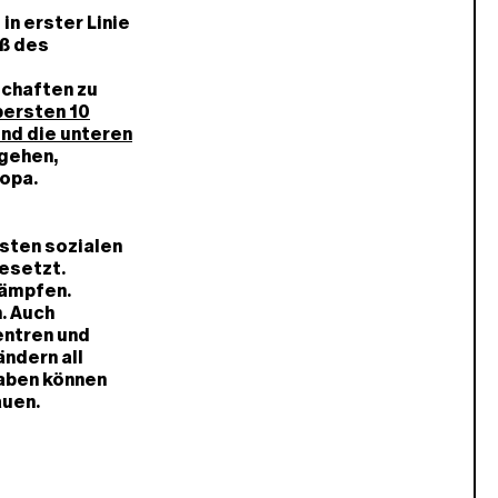
in erster Linie
aß des
schaften zu
bersten 10
nd die unteren
gehen,
opa.
sten sozialen
esetzt.
kämpfen.
. Auch
entren und
ndern all
aben können
auen.