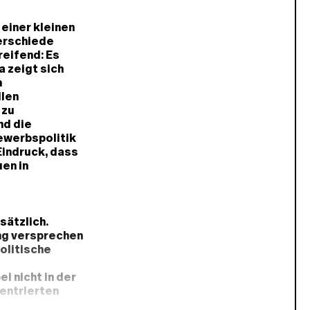
einer kleinen
erschiede
eifend: Es
a zeigt sich
m
llen
 zu
nd die
ewerbspolitik
Eindruck, dass
en in
sätzlich.
ung versprechen
olitische
d
i nicht in der
zentrierten
ternehmen und