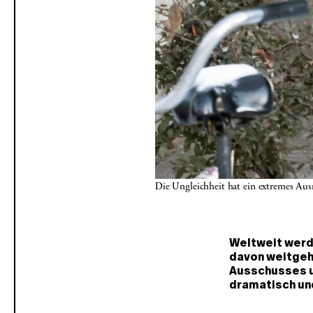
Die Ungleichheit hat ein extremes 
Weltweit wer
davon weitgeh
Ausschusses un
dramatisch und