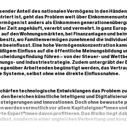
ender Anteil des nationalen Vermögens in den Händen 
triert ist, geht das Problem weit über Einkommensunt
Vermögen ist anders als Einkommen generationenübergr
der Zeit angehäuft, vererbt und vermehrt. In ganz Europ
 auf den Wohnungsmärkten, bei Finanzanlagen und bei
esitz, wo Familienvermögen zunehmend die individue
 beeinflusst. Eine hohe Vermögenskonzentration kann
ßigem Einfluss auf die öffentliche Meinungsbildung u
tscheidungsfindung führen – von der Steuer- und Wettb
hnungs- und Industriestrategie. Zudem untergräbt der 
genüber Arbeitenden begünstigt werden, das Vertrau
 Systeme, selbst ohne eine direkte Einflussnahme.
schärfen technologische Entwicklungen das Problem zu
n den Bereichen künstliche Intelligenz und Digitalisier
ssteigerungen und Innovationen. Doch ohne bewusste p
n werden vermutlich vor allem Kapitaleigner*innen un
te Expert*innen davon profitieren. Das Risiko liegt dabe
lbst, sondern in einer ungleichen Verbreitung und kon
eits bestehende Unterschiede zwischen Regionen, Un