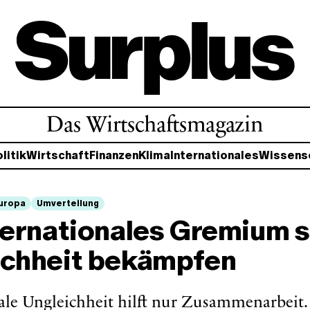
Das Wirtschaftsmagazin
litik
Wirtschaft
Finanzen
Klima
Internationales
Wissens
uropa
Umverteilung
ternationales Gremium s
ichheit bekämpfen
le Ungleichheit hilft nur Zusammenarbeit.