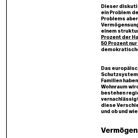
Dieser diskutie
ein Problem d
Problems aber 
Vermögensungle
einem struktu
Prozent der H
50 Prozent nur
demokratische
Das europäisc
Schutzsysteme
Familien habe
Wohnraum wird
bestehen regi
vernachlässig
diese Verschi
und ob und wie
Vermögens