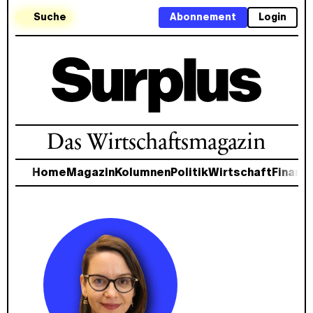
Suche
Abonnement
Login
Das Wirtschaftsmagazin
Home
Magazin
Kolumnen
Politik
Wirtschaft
Finanz