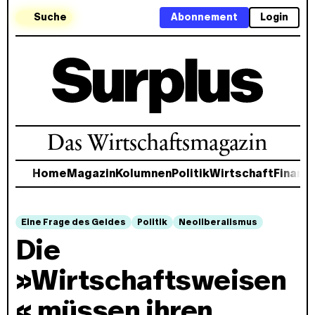
Suche
Abonnement
Login
Das Wirtschaftsmagazin
Home
Magazin
Kolumnen
Politik
Wirtschaft
Finanz
Eine Frage des Geldes
Politik
Neoliberalismus
Die
»Wirtschaftsweisen
« müssen ihren