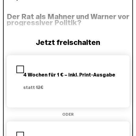
Der Rat als Mahner und Warner vor
progressiver Politik?
Jetzt freischalten
P
l
a
4 Wochen für 1 € – inkl. Print-Ausgabe
n
w
statt
12€
ä
h
l
e
n
ODER