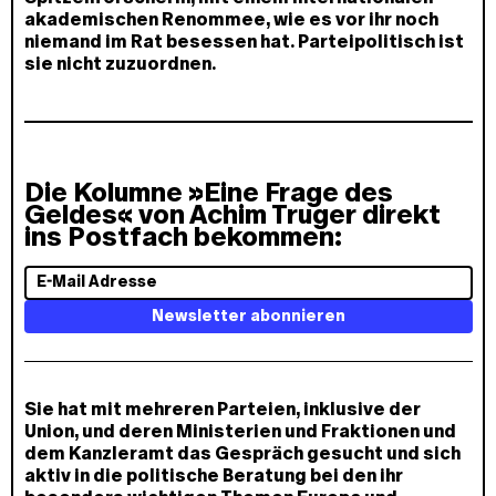
akademischen Renommee, wie es vor ihr noch
niemand im Rat besessen hat. Parteipolitisch ist
sie nicht zuzuordnen.
Die Kolumne »Eine Frage des
Geldes« von Achim Truger direkt
ins Postfach bekommen:
E
-
Newsletter abonnieren
M
a
i
l
A
Sie hat mit mehreren Parteien, inklusive der
d
Union, und deren Ministerien und Fraktionen und
r
dem Kanzleramt das Gespräch gesucht und sich
e
aktiv in die politische Beratung bei den ihr