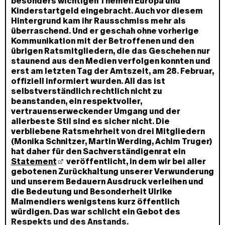
s
besonders wichtigen Themen Europa und
s
Kinderstartgeld eingebracht. Auch vor diesem
e
Hintergrund kam ihr Rausschmiss mehr als
überraschend. Und er geschah ohne vorherige
Kommunikation mit der Betroffenen und den
übrigen Ratsmitgliedern, die das Geschehen nur
staunend aus den Medien verfolgen konnten und
erst am letzten Tag der Amtszeit, am 28. Februar,
offiziell informiert wurden. All das ist
selbstverständlich rechtlich nicht zu
beanstanden, ein respektvoller,
vertrauenserweckender Umgang und der
allerbeste Stil sind es sicher nicht. Die
verbliebene Ratsmehrheit von drei Mitgliedern
(Monika Schnitzer, Martin Werding, Achim Truger)
hat daher für den Sachverständigenrat ein
Statement
veröffentlicht, in dem wir bei aller
gebotenen Zurückhaltung unserer Verwunderung
und unserem Bedauern Ausdruck verleihen und
die Bedeutung und Besonderheit Ulrike
Malmendiers wenigstens kurz öffentlich
würdigen. Das war schlicht ein Gebot des
Respekts und des Anstands.