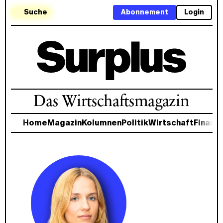
Suche
Abonnement
Login
Das Wirtschaftsmagazin
Home
Magazin
Kolumnen
Politik
Wirtschaft
Finanz