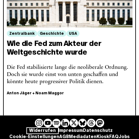
Zentralbank
Geschichte
USA
Wie die Fed zum Akteur der
Weltgeschichte wurde
Die Fed stabilisierte lange die neoliberale Ordnung.
Doch sie wurde einst von unten geschaffen und
könnte heute progressiver Politik dienen.
Anton Jäger
+
Noam Maggor
I
Y
L
B
T
M
S
Widerrufen
Impressum
Datenschutz
n
o
i
l
h
a
p
Cookie-Einstellungen
AGB
Mediadaten
Kiosk
FAQ
Jobs