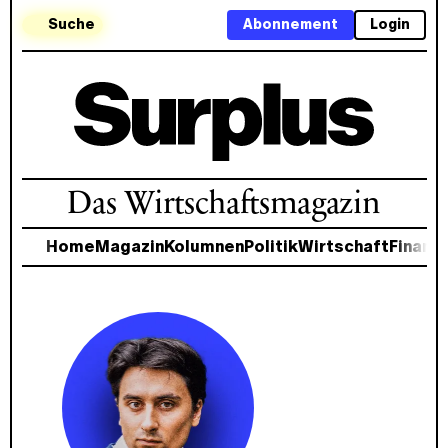
Suche
Abonnement
Login
Das Wirtschaftsmagazin
Home
Magazin
Kolumnen
Politik
Wirtschaft
Finanz