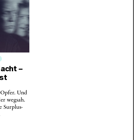
acht –
st
e Opfer. Und
der wegsah.
 Surplus-
.