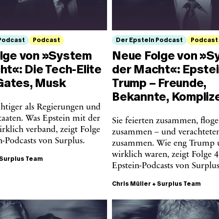
 Podcast
Podcast
Der Epstein Podcast
Podcast
lge von »System
Neue Folge von »S
t«: Die Tech-Elite
der Macht«: Epstei
 Gates, Musk
Trump – Freunde,
Bekannte, Kompliz
chtiger als Regierungen und
Staaten. Was Epstein mit der
Sie feierten zusammen, flog
irklich verband, zeigt Folge
zusammen – und verachtete
n-Podcasts von Surplus.
zusammen. Wie eng Trump u
wirklich waren, zeigt Folge 4
Surplus Team
Epstein-Podcasts von Surplus
Chris Müller
+
Surplus Team