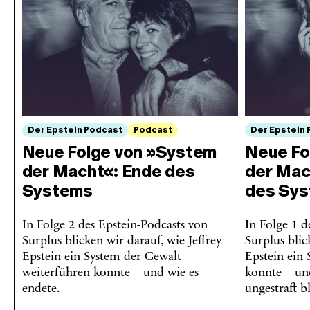
Der Epstein Podcast
Podcast
Der Epstein
Neue Folge von »System
Neue Fo
der Macht«: Ende des
der Mac
Systems
des Sy
In Folge 2 des Epstein-Podcasts von
In Folge 1 d
Surplus blicken wir darauf, wie Jeffrey
Surplus blic
Epstein ein System der Gewalt
Epstein ein
weiterführen konnte – und wie es
konnte – un
endete.
ungestraft b