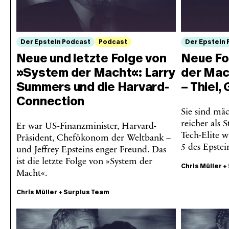
Der Epstein Podcast
Podcast
Der Epstein
Neue und letzte Folge von
Neue Fo
»System der Macht«: Larry
der Mach
Summers und die Harvard-
– Thiel,
Connection
Sie sind mä
reicher als 
Er war US-Finanzminister, Harvard-
Tech-Elite w
Präsident, Chefökonom der Weltbank –
5 des Epstei
und Jeffrey Epsteins enger Freund. Das
ist die letzte Folge von »System der
Chris Müller
+
Macht«.
Chris Müller
+
Surplus Team