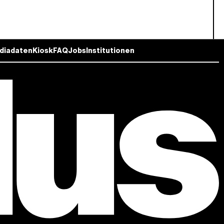
diadaten
Kiosk
FAQ
Jobs
Institutionen