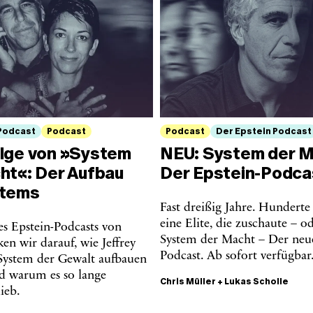
 Podcast
Podcast
Podcast
Der Epstein Podcast
lge von »System
NEU: System der M
ht«: Der Aufbau
Der Epstein-Podca
stems
Fast dreißig Jahre. Hundert
eine Elite, die zuschaute – o
es Epstein-Podcasts von
System der Macht – Der neue
ken wir darauf, wie Jeffrey
Podcast. Ab sofort verfügbar
 System der Gewalt aufbauen
d warum es so lange
Chris Müller
+
Lukas Scholle
lieb.