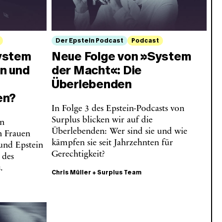
Der Epstein Podcast
Podcast
ystem
Neue Folge von »System
n und
der Macht«: Die
Überlebenden
en?
In Folge 3 des Epstein-Podcasts von
Surplus blicken wir auf die
en
Überlebenden: Wer sind sie und wie
n Frauen
kämpfen sie seit Jahrzehnten für
nd Epstein
Gerechtigkeit?
 des
.
Chris Müller
+
Surplus Team