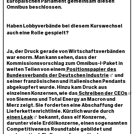
Europäischen Parlament gemeinsam diesen
Omnibus beschlossen.
Haben Lobbyverbände bei diesem Kurswechsel
auch eine Rolle gespielt?
Ja, der Druck gerade von Wirtschaftsverbänden
war enorm. Man kann sehen, dass der
Kommissionsvorschlag zum Omnibus-I-Paket in
weiten Teilen von einem
Positionspapier des
Bundesverbands der Deutschen Industrie
und
seiner französischen und italienischen Pendants
abgekupfert wurde. Hinzu kam Druck aus
einzelnen Konzernen, wie das
Schreiben der CEOs
von Siemens und Total Energy an Macron und
Merz zeigt. Sie forderten eine Abschaffung der
Lieferkettenrichtlinie. Kürzlich wurde durch
einen Leak
bekannt, dass elf Konzerne,
darunter viele Erdölkonzerne, einen sogenannten
Competitiveness Roundtable gebildet und