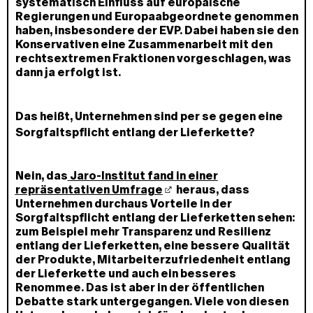
systematisch Einfluss auf europäische
Regierungen und Europaabgeordnete genommen
haben, insbesondere der EVP. Dabei haben sie den
Konservativen eine Zusammenarbeit mit den
rechtsextremen Fraktionen vorgeschlagen, was
dann ja erfolgt ist.
Das heißt, Unternehmen sind per se gegen eine
Sorgfaltspflicht entlang der Lieferkette?
Nein, das
Jaro-Institut fand in einer
repräsentativen Umfrage
heraus, dass
Unternehmen durchaus Vorteile in der
Sorgfaltspflicht entlang der Lieferketten sehen:
zum Beispiel mehr Transparenz und Resilienz
entlang der Lieferketten, eine bessere Qualität
der Produkte, Mitarbeiterzufriedenheit entlang
der Lieferkette und auch ein besseres
Renommee. Das ist aber in der öffentlichen
Debatte stark untergegangen. Viele von diesen