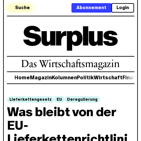
Suche
Abonnement
Login
Das Wirtschaftsmagazin
Home
Magazin
Kolumnen
Politik
Wirtschaft
Finanz
Lieferkettengesetz
EU
Deregulierung
Was bleibt von der
EU-
Lieferkettenrichtlini