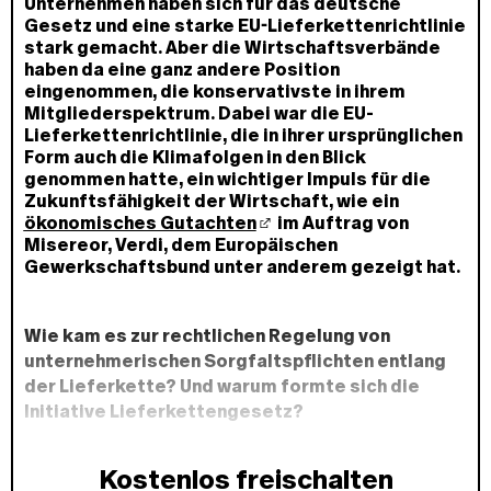
Unternehmen haben sich für das deutsche
Gesetz und eine starke EU-Lieferkettenrichtlinie
stark gemacht. Aber die Wirtschaftsverbände
haben da eine ganz andere Position
eingenommen, die konservativste in ihrem
Mitgliederspektrum. Dabei war die EU-
Lieferkettenrichtlinie, die in ihrer ursprünglichen
Form auch die Klimafolgen in den Blick
genommen hatte, ein wichtiger Impuls für die
Zukunftsfähigkeit der Wirtschaft, wie ein
ökonomisches Gutachten
im Auftrag von
Misereor, Verdi, dem Europäischen
Gewerkschaftsbund unter anderem gezeigt hat.
Wie kam es zur rechtlichen Regelung von
unternehmerischen Sorgfaltspflichten entlang
der Lieferkette? Und warum formte sich die
Initiative Lieferkettengesetz?
Kostenlos freischalten