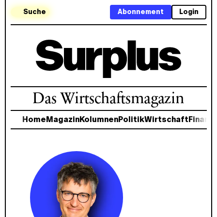
Suche
Abonnement
Login
Das Wirtschaftsmagazin
Home
Magazin
Kolumnen
Politik
Wirtschaft
Finanz