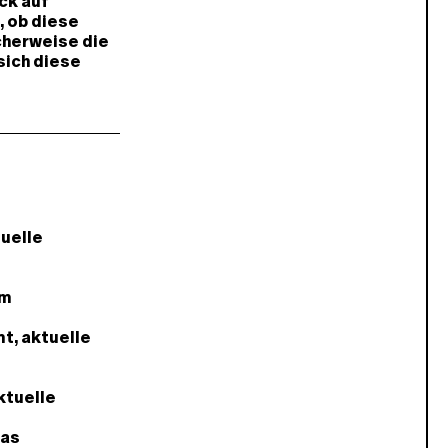
ck auf
, ob diese
cherweise die
sich diese
uelle
om
t, aktuelle
ktuelle
Bas