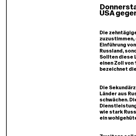
Donnersta
USA gegen
Die zehntägige
zuzustimmen, e
Einführung von
Russland, sond
Sollten diese 
einen Zoll von
bezeichnet di
Die Sekundärzö
Länder aus Ru
schwächen. Di
Dienstleistung
wie stark Rus
ein wohlgehüt