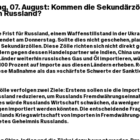
g, 07. August: Kommen die Sekundärzöl
 Russland?
 Frist für Russland, einem Waffenstillstand in der Ukra
ndet am Donnerstag. Sollte dies nicht geschehen, pla
 Sekundärzöllen. Diese Zölle richten sich nicht direkt 
ern gegen dessen Handelspartner wie Indien, China und
Länder weiterhin russisches Gas und Öl importieren, w
 100 Prozent auf Importe aus diesen Ländern erheben. 
ese Maßnahme als das »schärfste Schwert« der Sankti
lle verfolgen zwei Ziele: Erstens sollen sie die Impor
ssland reduzieren, um Russlands Fremdwährungseinna
es würde Russlands Wirtschaft schwächen, da weniger
en importiert werden könnten. Die entscheidende Frage
slands Kriegswirtschaft von Importen in Fremdwährung
etes Geheimnis Russlands.