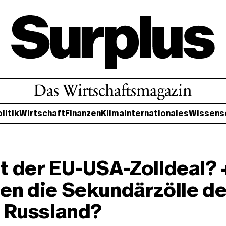
Das Wirtschaftsmagazin
litik
Wirtschaft
Finanzen
Klima
Internationales
Wissens
 der EU-USA-Zolldeal? 
n die Sekundärzölle de
 Russland?