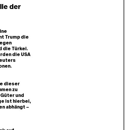
le der
ine
nt Trump die
gegen
 die Türkei.
ürden die USA
Reuters
onen.
te dieser
hmen zu
 Güter und
 ist hierbei,
en abhängt –