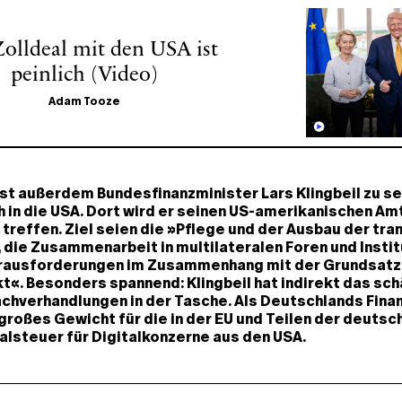
olldeal mit den USA ist
peinlich (Video)
Adam Tooze
st außerdem Bundesfinanzminister Lars Klingbeil zu s
 in die USA. Dort wird er seinen US-amerikanischen A
treffen. Ziel seien die »Pflege und der Ausbau der tra
 die Zusammenarbeit in multilateralen Foren und Insti
rausforderungen im Zusammenhang mit der Grundsatz
t«. Besonders spannend: Klingbeil hat indirekt das sc
chverhandlungen in der Tasche. Als Deutschlands Fina
roßes Gewicht für die in der EU und Teilen der deuts
alsteuer für Digitalkonzerne aus den USA.