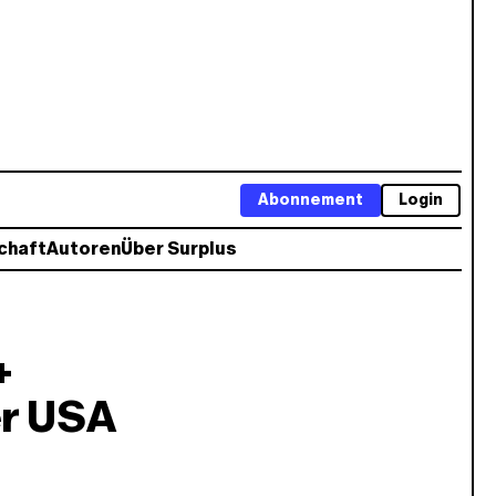
Abonnement
Login
chaft
Autoren
Über Surplus
+
r USA