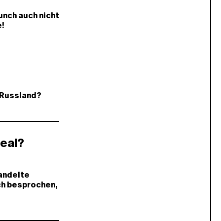
unch auch nicht
e!
 Russland?
eal?
andelte
h besprochen,