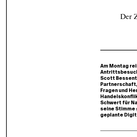
Der Z
Am Montag rei
Antrittsbesuch
Scott Bessent 
Partnerschaft,
Fragen und He
Handelskonflik
Schwert für Na
seine Stimme g
geplante Digit