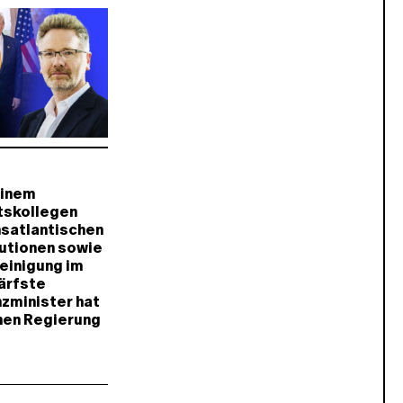
einem
mtskollegen
nsatlantischen
tutionen sowie
einigung im
härfste
nzminister hat
chen Regierung