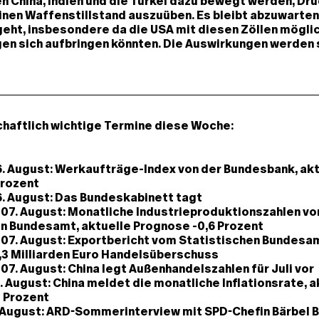
n China, Indien und die Türkei dazu bewegt werden, Dru
inen Waffenstillstand auszuüben. Es bleibt abzuwarten
eht, insbesondere da die USA mit diesen Zöllen mögli
en sich aufbringen könnten. Die Auswirkungen werden 
chaftlich wichtige Termine diese Woche:
. August: Werkaufträge-Index von der Bundesbank, akt
Prozent
. August: Das Bundeskabinett tagt
 07. August: Monatliche Industrieproduktionszahlen v
n Bundesamt, aktuelle Prognose -0,6 Prozent
07. August: Exportbericht vom Statistischen Bundesam
,3 Milliarden Euro Handelsüberschuss
07. August: China legt Außenhandelszahlen für Juli vor
 August: China meldet die monatliche Inflationsrate, a
 Prozent
 August: ARD-Sommerinterview mit SPD-Chefin Bärbel 