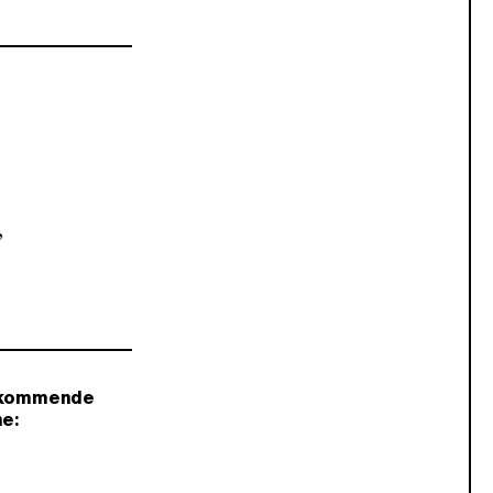
ie kommende
e: