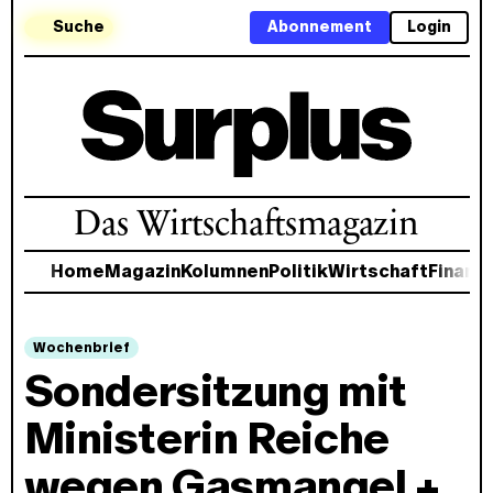
Suche
Abonnement
Login
Das Wirtschaftsmagazin
Home
Magazin
Kolumnen
Politik
Wirtschaft
Finanz
Wochenbrief
Sondersitzung mit
Ministerin Reiche
wegen Gasmangel +