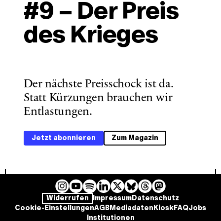
#9 – Der Preis 
des Krieges
Der nächste Preisschock ist da. 
Statt Kürzungen brauchen wir 
Entlastungen. 
Jetzt abonnieren
Zum Magazin
I
Y
L
B
T
M
S
Widerrufen
Impressum
Datenschutz
n
o
i
l
h
a
p
Cookie-Einstellungen
AGB
Mediadaten
Kiosk
FAQ
Jobs
s
u
n
u
r
s
o
Institutionen