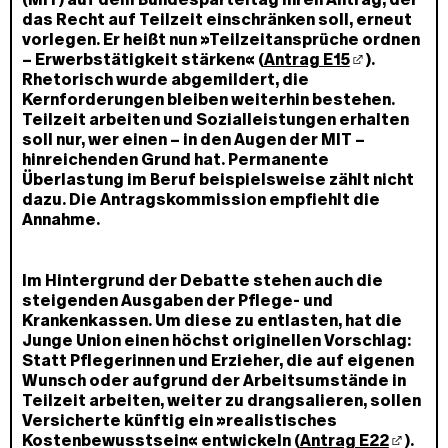
das Recht auf Teilzeit einschränken soll, erneut
vorlegen. Er heißt nun »Teilzeitansprüche ordnen
– Erwerbstätigkeit stärken« (
Antrag E15
).
Rhetorisch wurde abgemildert, die
Kernforderungen bleiben weiterhin bestehen.
Teilzeit arbeiten und Sozialleistungen erhalten
soll nur, wer einen – in den Augen der MIT –
hinreichenden Grund hat. Permanente
Überlastung im Beruf beispielsweise zählt nicht
dazu. Die Antragskommission empfiehlt die
Annahme.
Im Hintergrund der Debatte stehen auch die
steigenden Ausgaben der Pflege- und
Krankenkassen. Um diese zu entlasten, hat die
Junge Union einen höchst originellen Vorschlag:
Statt Pflegerinnen und Erzieher, die auf eigenen
Wunsch oder aufgrund der Arbeitsumstände in
Teilzeit arbeiten, weiter zu drangsalieren, sollen
Versicherte künftig ein »realistisches
Kostenbewusstsein« entwickeln (
Antrag E22
).