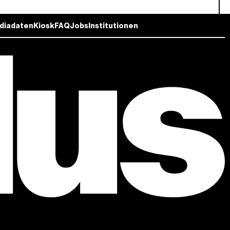
diadaten
Kiosk
FAQ
Jobs
Institutionen