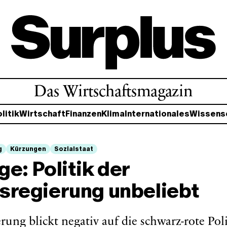
Das Wirtschaftsmagazin
litik
Wirtschaft
Finanzen
Klima
Internationales
Wissens
g
Kürzungen
Sozialstaat
e: Politik der
sregierung unbeliebt
rung blickt negativ auf die schwarz-rote Pol