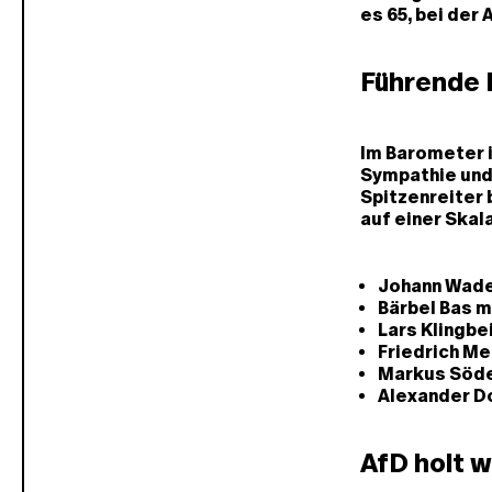
es 65, bei der 
Führende 
Im Barometer i
Sympathie und
Spitzenreiter 
auf einer Skala
Johann Wadep
Bärbel Bas mi
Lars Klingbei
Friedrich Me
Markus Söder
Alexander Do
AfD holt w