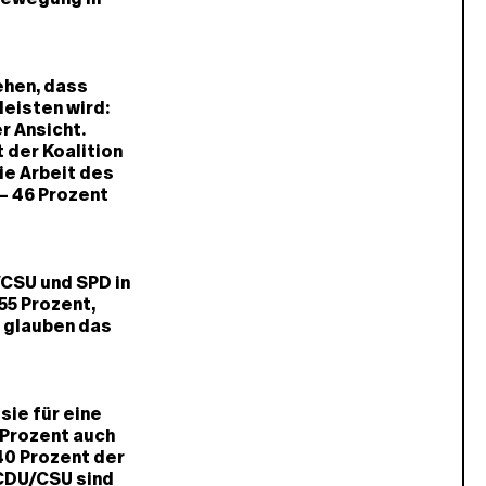
ehen, dass
leisten wird:
r Ansicht.
 der Koalition
ie Arbeit des
– 46 Prozent
/CSU und SPD in
55 Prozent,
, glauben das
ie für eine
 Prozent auch
40 Prozent der
 CDU/CSU sind