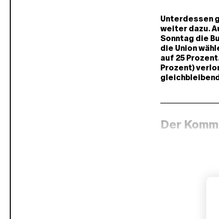
Unterdessen g
weiter dazu. A
Sonntag die B
die Union wähl
auf 25 Prozent.
Prozent) verlo
gleichbleibend
Der Komm