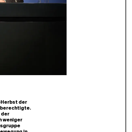
»Herbst der
lberechtigte.
 der
h weniger
gsgruppe
Bewegung in