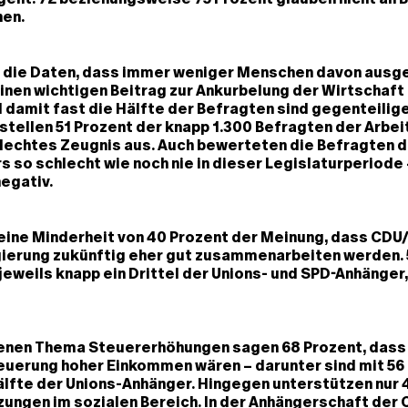
hen.
 die Daten, dass immer weniger Menschen davon ausg
nen wichtigen Beitrag zur Ankurbelung der Wirtschaft 
 damit fast die Hälfte der Befragten sind gegenteilige
stellen 51 Prozent der knapp 1.300 Befragten der Arbeit
hlechtes Zeugnis aus. Auch bewerteten die Befragten d
 so schlecht wie noch nie in dieser Legislaturperiode 
negativ.
eine Minderheit von 40 Prozent der Meinung, dass CDU
ierung zukünftig eher gut zusammenarbeiten werden. 
jeweils knapp ein Drittel der Unions- und SPD-Anhänger
enen Thema Steuererhöhungen sagen 68 Prozent, dass s
euerung hoher Einkommen wären – darunter sind mit 56
älfte der Unions-Anhänger. Hingegen unterstützen nur 
ungen im sozialen Bereich. In der Anhängerschaft der