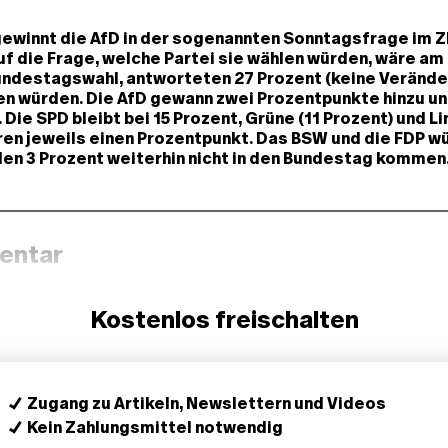
ewinnt die AfD in der sogenannten Sonntagsfrage im 
uf die Frage, welche Partei sie wählen würden, wäre am
undestagswahl, antworteten 27 Prozent (keine Veränder
en würden. Die AfD gewann zwei Prozentpunkte hinzu u
 Die SPD bleibt bei 15 Prozent, Grüne (11 Prozent) und Li
ren jeweils einen Prozentpunkt. Das BSW und die FDP w
en 3 Prozent weiterhin nicht in den Bundestag kommen
entar
Kostenlos freischalten
Zugang zu Artikeln, Newslettern und Videos
Kein Zahlungsmittel notwendig