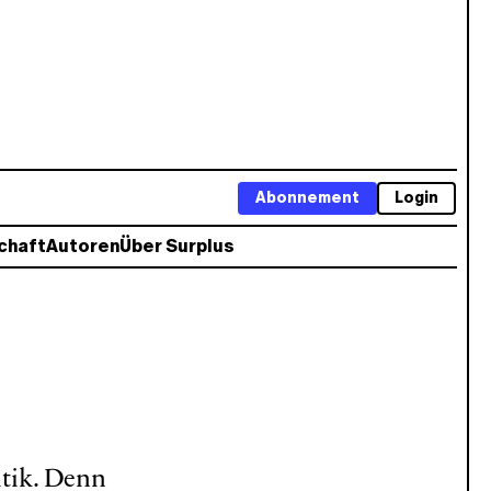
Abonnement
Login
chaft
Autoren
Über Surplus
itik. Denn