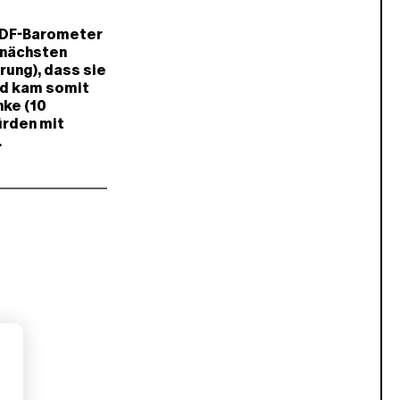
ZDF-Barometer
 nächsten
ung), dass sie
nd kam somit
nke (10
ürden mit
.