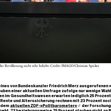
 der Bevölkerung nicht sehr beliebt. Credit: IMAGO/Christian Spicker
eines von Bundeskanzler Friedrich Merz ausgerufenen 
uben einer aktuellen Umfrage zufolge nur wenige Wah
n im Gesundheitswesen erwarten lediglich 25 Prozent
 Rente und Alterssicherung rechnen mit 23 Prozent noc
s dem
aktuellen ZDF-»Politbarometer«
der Forschun
geht. 72 beziehungsweise 75 Prozent glauben nicht an 