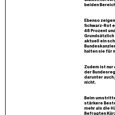
beiden Bereic
Ebenso zeigen
Schwarz-Rot ei
48 Prozent und
Grundsätzlich 
aktuell ein sc
Bundeskanzlers
halten sie für 
Zudem ist nur 
der Bundesreg
darunter auch 
nicht.
Beim umstritt
stärkere Best
mehr als die H
Befragten Kürz