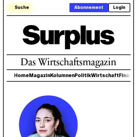
Suche
Abonnement
Login
Das Wirtschaftsmagazin
Home
Magazin
Kolumnen
Politik
Wirtschaft
Finanz