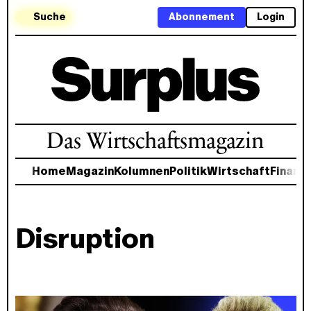
Suche
Abonnement
Login
Das Wirtschaftsmagazin
Home
Magazin
Kolumnen
Politik
Wirtschaft
Finanz
Disruption