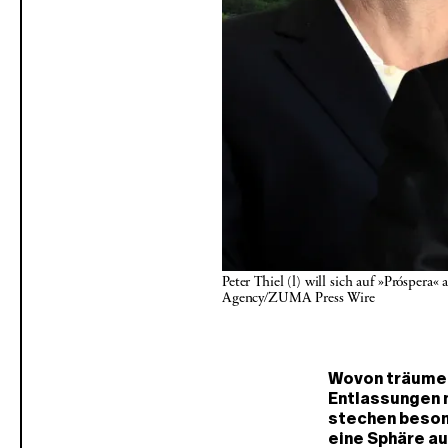
Peter Thiel (l) will sich auf »Prósper
Agency/ZUMA Press Wire
Wovon träumen 
Entlassungen n
stechen besond
eine Sphäre au