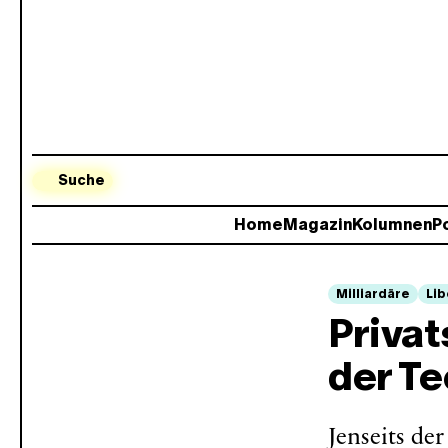
Suche
Home
Magazin
Kolumnen
Po
Milliardäre
Lib
Privat
der Te
Jenseits de