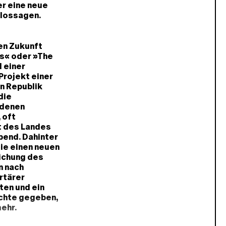
r eine neue
 lossagen.
ven Zukunft
s« oder »The
 einer
Projekt einer
n Republik
die
ldenen
 oft
t des Landes
bend. Dahinter
die einen neuen
lichung des
n nach
ertärer
ten und ein
echte gegeben,
mehr.