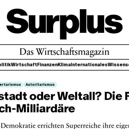
Das Wirtschaftsmagazin
litik
Wirtschaft
Finanzen
Klima
Internationales
Wissens
ertarismus
Autoritarismus
stadt oder Weltall? Die 
ch-Milliardäre
r Demokratie errichten Superreiche ihre eig