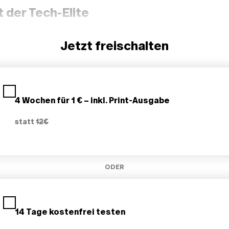
t der Tech-Elite
Jetzt freischalten
4 Wochen für 1 € – inkl. Print-Ausgabe
statt
12€
ODER
14 Tage kostenfrei testen