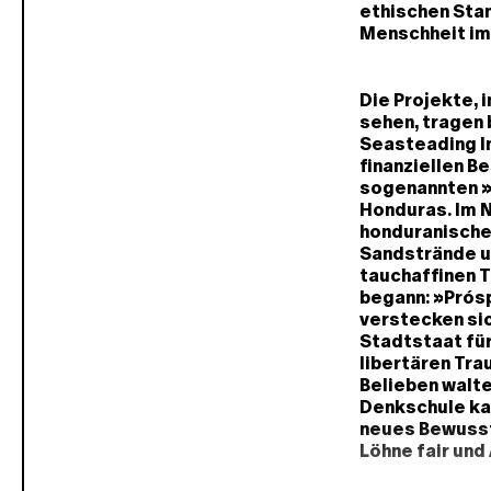
ethischen Sta
Menschheit im 
Die Projekte, 
sehen, tragen
Seasteading In
finanziellen B
sogenannten »
Honduras. Im N
honduranische 
Sandstrände u
tauchaffinen T
begann: »Prósp
verstecken sic
Stadtstaat für 
libertären Tr
Belieben walte
Denkschule kan
neues Bewusst
Löhne fair und