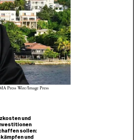
UMA Press Wire/Image Press 
izkosten und
nvestitionen
haffen sollen:
itskämpfen und