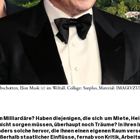
a« abschotten, Elon Musk (r) im Weltall. Collage: Surplus, Material: IMAGO/Z
Milliardäre? Haben diejenigen, die sich um Miete, He
icht sorgen müssen, überhaupt noch Träume? In ihren I
ers solche hervor, die ihnen einen eigenen Raum versc
ßerhalb staatlicher Einflüsse, fernab von Kritik, Arbe