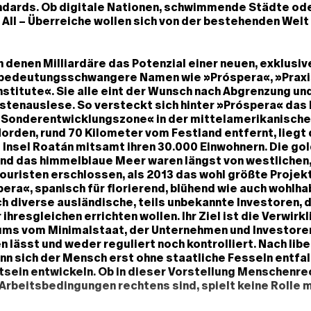
ndards. Ob digitale Nationen, schwimmende Städte ode
All – Überreiche wollen sich von der bestehenden Welt
in denen Milliardäre das Potenzial einer neuen, exklusi
 bedeutungsschwangere Namen wie »Próspera«, »Praxi
stitute«. Sie alle eint der Wunsch nach Abgrenzung und
estenauslese. So versteckt sich hinter »Próspera« das 
Sonderentwicklungszone« in der mittelamerikanische
orden, rund 70 Kilometer vom Festland entfernt, liegt 
Insel Roatán mitsamt ihren 30.000 Einwohnern. Die go
nd das himmelblaue Meer waren längst von westlichen,
ouristen erschlossen, als 2013 das wohl größte Projek
era«, spanisch für florierend, blühend wie auch wohlha
h diverse ausländische, teils unbekannte Investoren, 
ihresgleichen errichten wollen. Ihr Ziel ist die Verwirk
aums vom Minimalstaat, der Unternehmen und Investore
n lässt und weder reguliert noch kontrolliert. Nach lib
n sich der Mensch erst ohne staatliche Fesseln entfal
sein entwickeln. Ob in dieser Vorstellung Menschenr
 Arbeitsbedingungen rechtens sind, spielt keine Rolle 