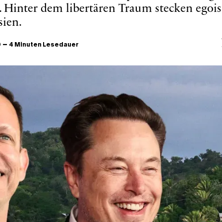
e. Hinter dem libertären Traum stecken egois
sien.
–
9
4 Minuten Lesedauer