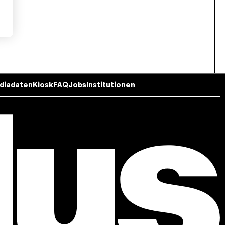
diadaten
Kiosk
FAQ
Jobs
Institutionen