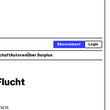
Abonnement
Login
chaft
Autoren
Über Surplus
Flucht
enen