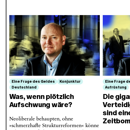
Eine Frage des Geldes
Konjunktur
Eine Frage d
Deutschland
Aufrüstung
Was, wenn plötzlich
Die gig
Aufschwung wäre?
Verteid
sind ein
Neoliberale behaupten, ohne
Zeitbo
»schmerzhafte Strukturreformen« könne