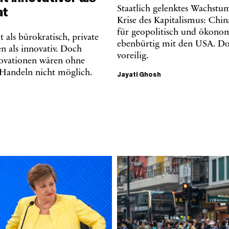
Staatlich gelenktes Wachstu
at
Krise des Kapitalismus: China
für geopolitisch und ökono
t als bürokratisch, private
ebenbürtig mit den USA. Doc
 als innovativ. Doch
voreilig.
novationen wären ohne
s Handeln nicht möglich.
Jayati Ghosh