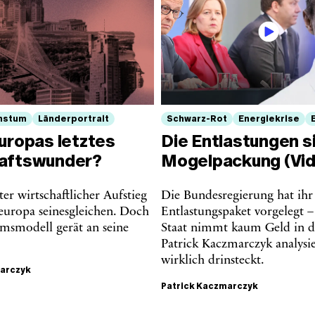
hstum
Länderportrait
Schwarz-Rot
Energiekrise
uropas letztes
Die Entlastungen s
aftswunder?
Mogelpackung (Vid
ter wirtschaftlicher Aufstieg
Die Bundesregierung hat ihr
teuropa seinesgleichen. Doch
Entlastungspaket vorgelegt 
msmodell gerät an seine
Staat nimmt kaum Geld in d
Patrick Kaczmarczyk analysie
wirklich drinsteckt.
marczyk
Patrick Kaczmarczyk