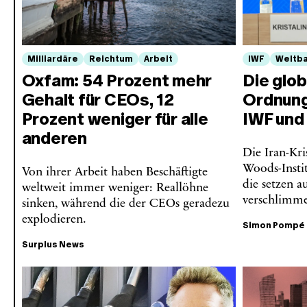
Milliardäre
Reichtum
Arbeit
IWF
Weltb
Oxfam: 54 Prozent mehr
Die glo
Gehalt für CEOs, 12
Ordnung
Prozent weniger für alle
IWF und
anderen
Die Iran-Kri
Woods-Insti
Von ihrer Arbeit haben Beschäftigte
die setzen a
weltweit immer weniger: Reallöhne
verschlimme
sinken, während die der CEOs geradezu
explodieren.
Simon Pompé
Surplus News