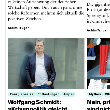
es keinen Aufschwung der deutschen
Die giganti
Wirtschaft geben. Doch auch ganz ohne
bis 2030 sin
solche Reformen mehren sich aktuell die
Sprengstoff.
positiven Zeichen.
ist eine sc
Achim Truger
Achim Truger
Energiepreise
Entlastungen
Ampel
Mythos
Wi
Wolfgang Schmidt:
Nein, p
»Krisenpolitik gleicht
sind nic