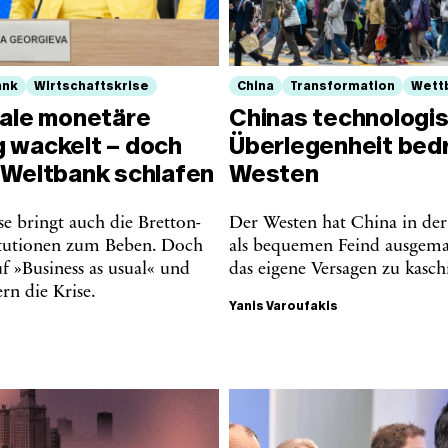
ank
Wirtschaftskrise
China
Transformation
Wett
bale monetäre
Chinas technologi
 wackelt – doch
Überlegenheit bed
 Weltbank schlafen
Westen
se bringt auch die Bretton-
Der Westen hat China in der
tutionen zum Beben. Doch
als bequemen Feind ausgem
uf »Business as usual« und
das eigene Versagen zu kasch
rn die Krise.
Yanis Varoufakis