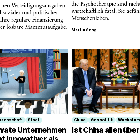
die Psychotherapie sind nich
schen Verteidigungsausgaben
wirtschaftlich fatal. Sie gefä
d sozialer und politischer
Menschenleben.
 Ihre reguläre Finanzierung
hwer lösbare Mammutaufgabe.
Martin Seng
ssenschaft
Staat
China
Geopolitik
Wachstum
rivate Unternehmen
Ist China allen übe
ht innovativer als