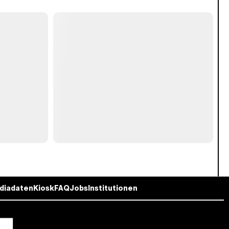
diadaten
Kiosk
FAQ
Jobs
Institutionen