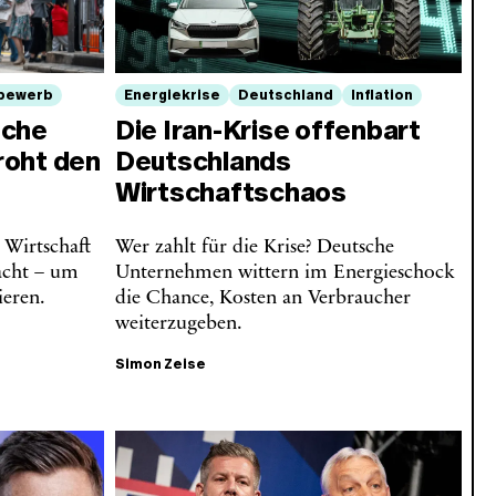
bewerb
Energiekrise
Deutschland
Inflation
sche
Die Iran-Krise offenbart
roht den
Deutschlands
Wirtschaftschaos
 Wirtschaft
Wer zahlt für die Krise? Deutsche
acht – um
Unternehmen wittern im Energieschock
ieren.
die Chance, Kosten an Verbraucher
weiterzugeben.
Simon Zeise