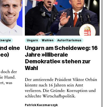
Energie
Ungarn
Wahlen
Autoritarismus
ind eine
Ungarn am Scheideweg: 16
eo)
Jahre »illiberale
Demokratie« stehen zur
Wahl
– doch der
ie Hand.
Der amtierende Präsident Viktor Orbán
rt, was
könnte nach 16 Jahren sein Amt
verlieren. Die Gründe: Korruption und
schlechte Wirtschaftspolitik.
Patrick Kaczmarczyk