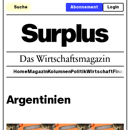
Suche
Abonnement
Login
Das Wirtschaftsmagazin
Home
Magazin
Kolumnen
Politik
Wirtschaft
Finanz
Argentinien