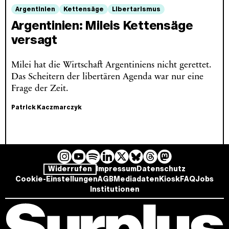
Argentinien
Kettensäge
Libertarismus
Argentinien: Mileis Kettensäge
versagt
Milei hat die Wirtschaft Argentiniens nicht gerettet.
Das Scheitern der libertären Agenda war nur eine
Frage der Zeit.
Patrick Kaczmarczyk
I
Y
L
B
T
M
S
Widerrufen
Impressum
Datenschutz
n
o
i
l
h
a
p
Cookie-Einstellungen
AGB
Mediadaten
Kiosk
FAQ
Jobs
s
u
n
u
r
s
o
Institutionen
t
T
k
e
e
t
t
a
u
e
s
a
o
i
g
b
d
k
d
d
f