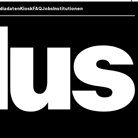
diadaten
Kiosk
FAQ
Jobs
Institutionen