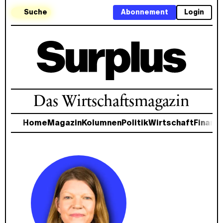
Suche
Abonnement
Login
Das Wirtschaftsmagazin
Home
Magazin
Kolumnen
Politik
Wirtschaft
Finanz