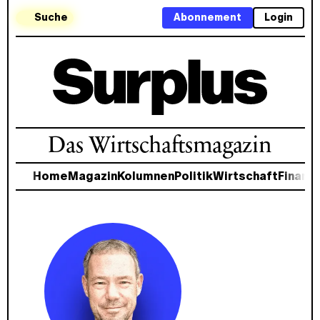
Suche
Abonnement
Login
Das Wirtschaftsmagazin
Home
Magazin
Kolumnen
Politik
Wirtschaft
Finanz