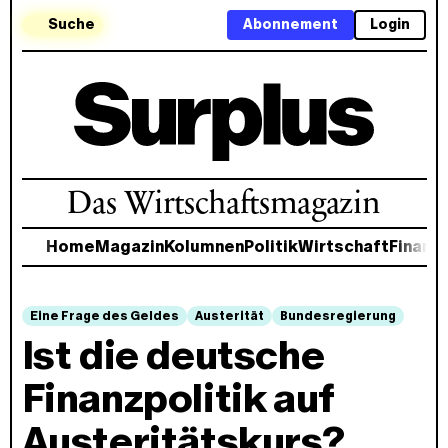
Suche
Abonnement
Login
Das Wirtschaftsmagazin
Home
Magazin
Kolumnen
Politik
Wirtschaft
Finanz
Eine Frage des Geldes
Austerität
Bundesregierung
Ist die deutsche
Finanzpolitik auf
Austeritätskurs?