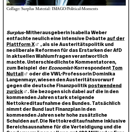
Collage: Surplus Material: IMAGO/Political-Moments
Surplus
-Mitherausgeberin Isabella Weber
entfachte neulich eine intensive Debatte
auf der
Plattform X
, als sie Austeritätspolitik und
neoliberale Reformen für das Erstarken der AfD
in aktuellen Wahlumfragen verantwortlich
machte. Unterschiedlichste Kommentatoren,
zum Beispiel der
Economist
-Korrespondent
Tom
Nuttall
oder die VWL-Professorin Dominika
Langenmayr, wiesen den Austeritätsvorwurf
gegen die deutsche Finanzpolitik
postwendend
zurück
. Sie bezogen sich dabei auf die in den
kommenden Jahren stark steigende
Nettokreditaufnahme des Bundes. Tatsächlich
nimmt der Bund laut Finanzplan in den
kommenden Jahren sehr hohe zusätzliche
Schulden auf. Die Nettokreditaufnahme inklusive
Bereichsausnahme für die Verteidigung und die