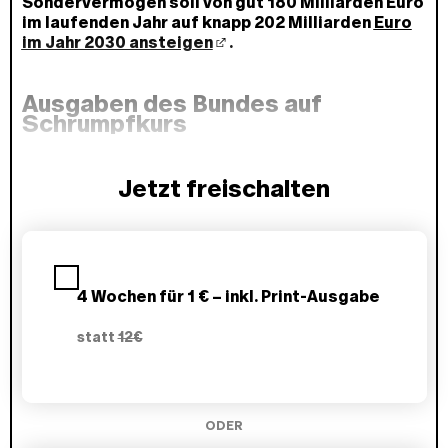
Sondervermögen soll von gut 180 Milliarden Euro
im laufenden Jahr auf knapp 202 Milliarden
Euro
im Jahr 2030 ansteigen
.
Ausgaben des Bundes auf
Schrumpfkurs
Jetzt freischalten
P
l
a
4 Wochen für 1 € – inkl. Print-Ausgabe
n
w
statt
12€
ä
h
l
e
n
ODER