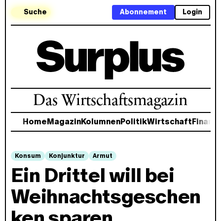
Suche
Abonnement
Login
Das Wirtschaftsmagazin
Home
Magazin
Kolumnen
Politik
Wirtschaft
Finanz
Konsum
Konjunktur
Armut
Ein Drittel will bei
Weihnachtsgeschen
ken sparen