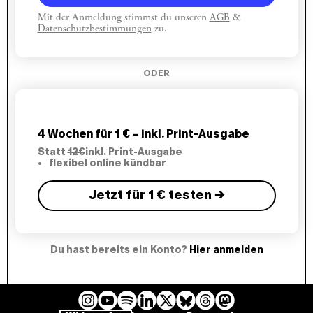
Mit der Anmeldung stimmst du unseren
AGB
&
Datenschutzbestimmungen
zu.
ODER
4 Wochen für 1 € – inkl. Print-Ausgabe
Statt
12€
inkl. Print-Ausgabe
flexibel online kündbar
Jetzt für 1 € testen →
Du hast bereits ein Konto?
Hier anmelden
I
Y
L
B
T
M
S