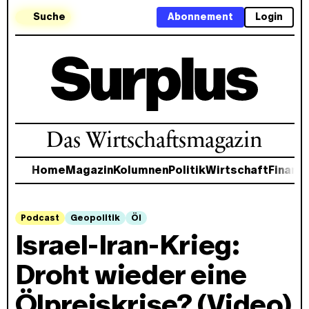
Suche
Abonnement
Login
Das Wirtschaftsmagazin
Home
Magazin
Kolumnen
Politik
Wirtschaft
Finanz
Podcast
Geopolitik
Öl
Israel-Iran-Krieg:
Droht wieder eine
Ölpreiskrise? (Video)