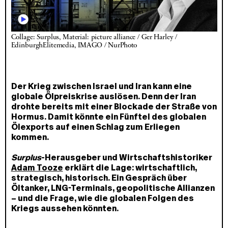
Collage: Surplus, Material: picture alliance / Ger Harley / 
EdinburghElitemedia, IMAGO / NurPhoto 
Der Krieg zwischen Israel und Iran kann eine
globale Ölpreiskrise auslösen. Denn der Iran
drohte bereits mit einer Blockade der Straße von
Hormus. Damit könnte ein Fünftel des globalen
Ölexports auf einen Schlag zum Erliegen
kommen.
Surplus
-Herausgeber und Wirtschaftshistoriker
Adam Tooze
erklärt die Lage: wirtschaftlich,
strategisch, historisch. Ein Gespräch über
Öltanker, LNG-Terminals, geopolitische Allianzen
– und die Frage, wie die globalen Folgen des
Kriegs aussehen könnten.