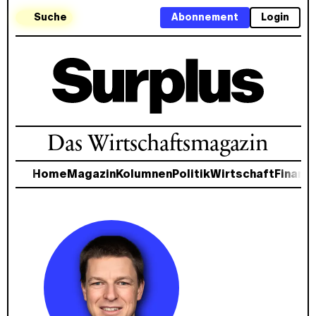
Suche
Abonnement
Login
Das Wirtschaftsmagazin
Home
Magazin
Kolumnen
Politik
Wirtschaft
Finanz