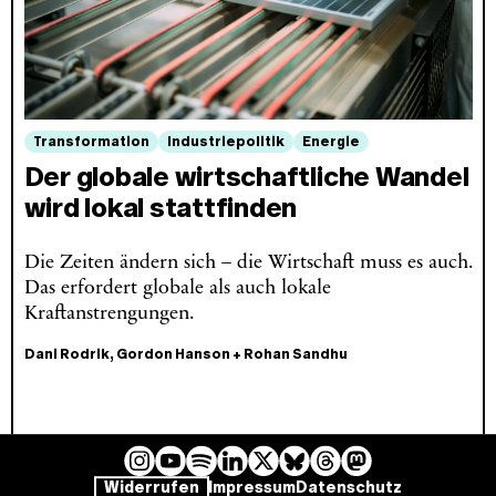
Transformation
Industriepolitik
Energie
Der globale wirtschaftliche Wandel
wird lokal stattfinden
Die Zeiten ändern sich – die Wirtschaft muss es auch.
Das erfordert globale als auch lokale
Kraftanstrengungen.
Dani Rodrik
,
Gordon Hanson
+
Rohan Sandhu
I
Y
L
B
T
M
S
Widerrufen
Impressum
Datenschutz