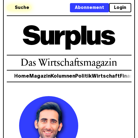
Suche
Abonnement
Login
Das Wirtschaftsmagazin
Home
Magazin
Kolumnen
Politik
Wirtschaft
Finanz