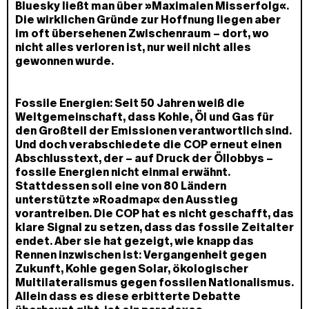
Bluesky ließt man über »Maximalen Misserfolg«.
Die wirklichen Gründe zur Hoffnung liegen aber
im oft übersehenen Zwischenraum – dort, wo
nicht alles verloren ist, nur weil nicht alles
gewonnen wurde.
Fossile Energien:
Seit 50 Jahren weiß die
Weltgemeinschaft, dass Kohle, Öl und Gas für
den Großteil der Emissionen verantwortlich sind.
Und doch verabschiedete die COP erneut einen
Abschlusstext, der – auf Druck der Öllobbys –
fossile Energien nicht einmal erwähnt.
Stattdessen soll eine von 80 Ländern
unterstützte »Roadmap« den Ausstieg
vorantreiben. Die COP hat es nicht geschafft, das
klare Signal zu setzen, dass das fossile Zeitalter
endet. Aber sie hat gezeigt, wie knapp das
Rennen inzwischen ist: Vergangenheit gegen
Zukunft, Kohle gegen Solar, ökologischer
Multilateralismus gegen fossilen Nationalismus.
Allein dass es diese erbitterte Debatte