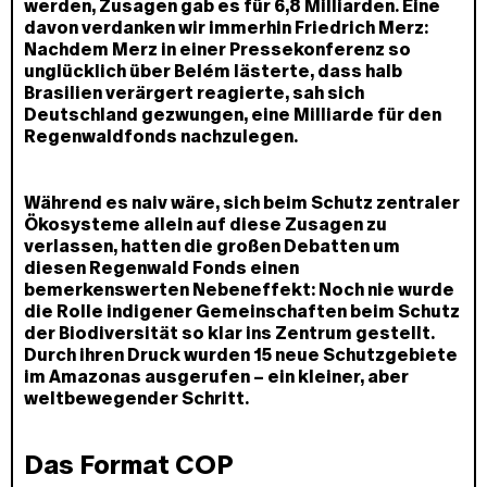
werden, Zusagen gab es für 6,8 Milliarden. Eine
davon verdanken wir immerhin Friedrich Merz:
Nachdem Merz in einer Pressekonferenz so
unglücklich über Belém lästerte, dass halb
Brasilien verärgert reagierte, sah sich
Deutschland gezwungen, eine Milliarde für den
Regenwaldfonds nachzulegen.
Während es naiv wäre, sich beim Schutz zentraler
Ökosysteme allein auf diese Zusagen zu
verlassen, hatten die großen Debatten um
diesen Regenwald Fonds einen
bemerkenswerten Nebeneffekt: Noch nie wurde
die Rolle indigener Gemeinschaften beim Schutz
der Biodiversität so klar ins Zentrum gestellt.
Durch ihren Druck wurden 15 neue Schutzgebiete
im Amazonas ausgerufen – ein kleiner, aber
weltbewegender Schritt.
Das Format COP