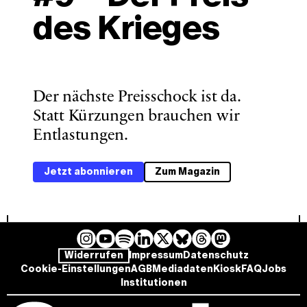
des Krieges
Der nächste Preisschock ist da. 
Statt Kürzungen brauchen wir 
Entlastungen. 
Jetzt abonnieren
Zum Magazin
I
Y
L
B
T
M
S
Widerrufen
Impressum
Datenschutz
n
o
i
l
h
a
p
Cookie-Einstellungen
AGB
Mediadaten
Kiosk
FAQ
Jobs
s
u
n
u
r
s
o
Institutionen
t
T
k
e
e
t
t