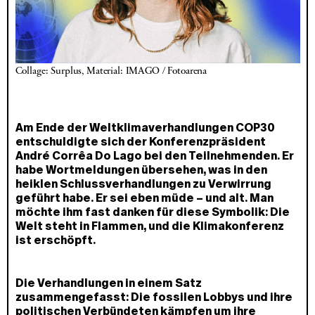
Collage: Surplus, Material: IMAGO / Fotoarena
Am Ende der Weltklimaverhandlungen COP30
entschuldigte sich der Konferenzpräsident
André Corrêa Do Lago bei den Teilnehmenden. Er
habe Wortmeldungen übersehen, was in den
heiklen Schlussverhandlungen zu Verwirrung
geführt habe. Er sei eben müde – und alt. Man
möchte ihm fast danken für diese Symbolik: Die
Welt steht in Flammen, und die Klimakonferenz
ist erschöpft.
Die Verhandlungen in einem Satz
zusammengefasst: Die fossilen Lobbys und ihre
politischen Verbündeten kämpfen um ihre