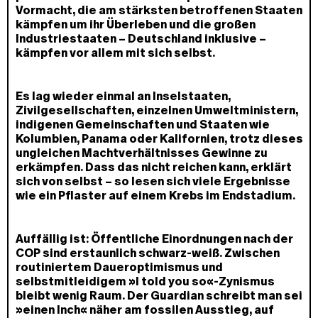
Vormacht, die am stärksten betroffenen Staaten
kämpfen um ihr Überleben und die großen
Industriestaaten – Deutschland inklusive –
kämpfen vor allem mit sich selbst.
Es lag wieder einmal an Inselstaaten,
Zivilgesellschaften, einzelnen Umweltministern,
indigenen Gemeinschaften und Staaten wie
Kolumbien, Panama oder Kalifornien, trotz dieses
ungleichen Machtverhältnisses Gewinne zu
erkämpfen. Dass das nicht reichen kann, erklärt
sich von selbst – so lesen sich viele Ergebnisse
wie ein Pflaster auf einem Krebs im Endstadium.
Auffällig ist: Öffentliche Einordnungen nach der
COP sind erstaunlich schwarz-weiß. Zwischen
routiniertem Daueroptimismus und
selbstmitleidigem »I told you so«-Zynismus
bleibt wenig Raum. Der Guardian schreibt man sei
»einen Inch« näher am fossilen Ausstieg, auf