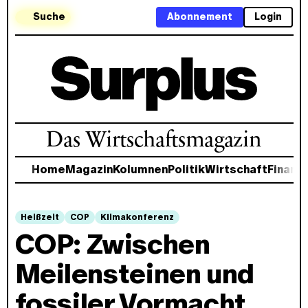
Suche
Abonnement
Login
Das Wirtschaftsmagazin
Home
Magazin
Kolumnen
Politik
Wirtschaft
Finanz
Heißzeit
COP
Klimakonferenz
COP: Zwischen
Meilensteinen und
fossiler Vormacht