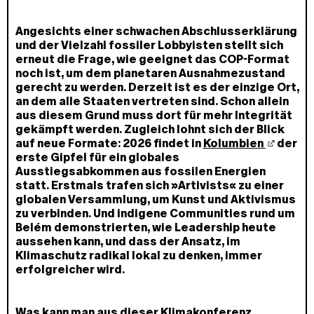
Angesichts einer schwachen Abschlusserklärung
und der Vielzahl fossiler Lobbyisten stellt sich
erneut die Frage, wie geeignet das COP-Format
noch ist, um dem planetaren Ausnahmezustand
gerecht zu werden. Derzeit ist es der einzige Ort,
an dem alle Staaten vertreten sind. Schon allein
aus diesem Grund muss dort für mehr Integrität
gekämpft werden. Zugleich lohnt sich der Blick
auf neue Formate: 2026 findet in
Kolumbien
der
erste Gipfel für ein globales
Ausstiegsabkommen aus fossilen Energien
statt. Erstmals trafen sich »Artivists« zu einer
globalen Versammlung, um Kunst und Aktivismus
zu verbinden. Und indigene Communities rund um
Belém demonstrierten, wie Leadership heute
aussehen kann, und dass der Ansatz, im
Klimaschutz radikal lokal zu denken, immer
erfolgreicher wird.
Was kann man aus dieser Klimakonferenz