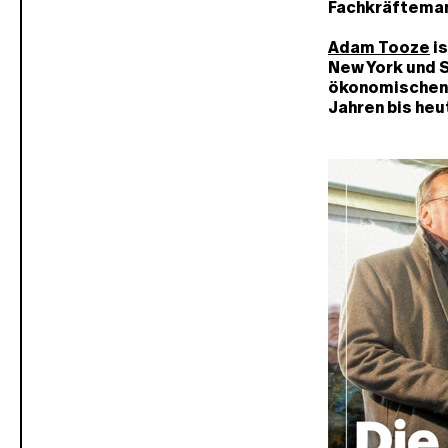
Fachkräfteman
Adam Tooze
is
New York und S
ökonomischen 
Jahren bis heu