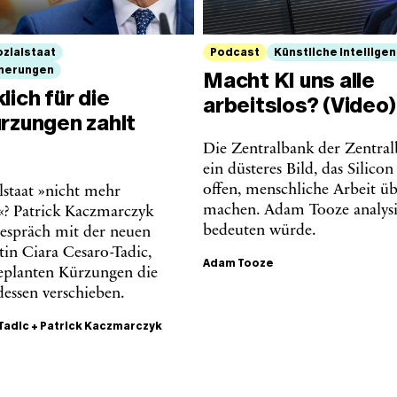
ozialstaat
Podcast
Künstliche Intelligen
cherungen
Macht KI uns alle
lich für die
arbeitslos? (Video)
ürzungen zahlt
Die Zentralbank der Zentra
ein düsteres Bild, das Silicon
offen, menschliche Arbeit üb
alstaat »nicht mehr
machen. Adam Tooze analysie
r«? Patrick Kaczmarczyk
bedeuten würde.
Gespräch mit der neuen
in Ciara Cesaro-Tadic,
Adam Tooze
eplanten Kürzungen die
dessen verschieben.
Tadic
+
Patrick Kaczmarczyk