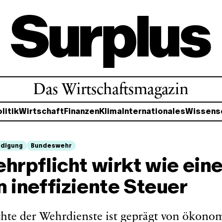
Das Wirtschaftsmagazin
litik
Wirtschaft
Finanzen
Klima
Internationales
Wissens
idigung
Bundeswehr
hrpflicht wirkt wie ein
 ineffiziente Steuer
hte der Wehrdienste ist geprägt von ökono