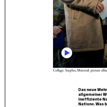
Collage: Surplus, Material: picture al
Das neue Wehrd
allgemeiner We
ineffiziente N
Nation«. Was b