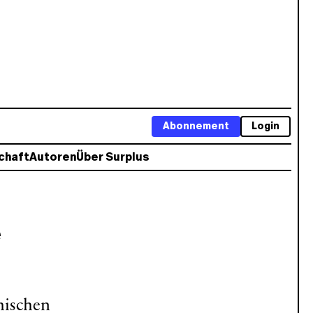
Abonnement
Login
chaft
Autoren
Über Surplus
e
mischen