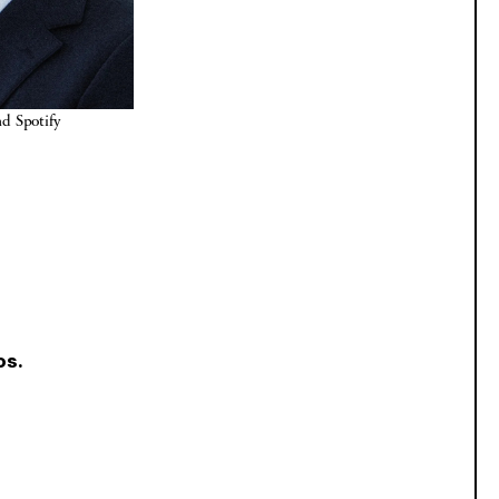
d Spotify 
os.