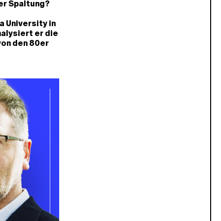
er Spaltung?
 University in
lysiert er die
von den 80er