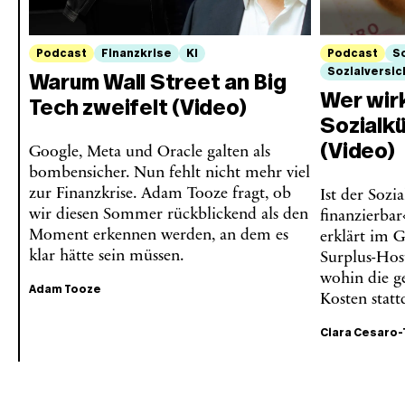
Podcast
Finanzkrise
KI
Podcast
S
Sozialversi
Warum Wall Street an Big
Wer wirk
Tech zweifelt (Video)
Sozialk
(Video)
Google, Meta und Oracle galten als
bombensicher. Nun fehlt nicht mehr viel
zur Finanzkrise. Adam Tooze fragt, ob
Ist der Sozi
wir diesen Sommer rückblickend als den
finanzierba
Moment erkennen werden, an dem es
erklärt im 
klar hätte sein müssen.
Surplus-Host
wohin die g
Adam Tooze
Kosten statt
Ciara Cesaro-