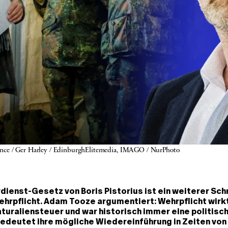
liance / Ger Harley / EdinburghElitemedia, IMAGO / NurPhoto 
ienst-Gesetz von Boris Pistorius ist ein weiterer Schr
hrpflicht. Adam Tooze argumentiert: Wehrpflicht wirkt
aturaliensteuer und war historisch immer eine politisc
edeutet ihre mögliche Wiedereinführung in Zeiten von