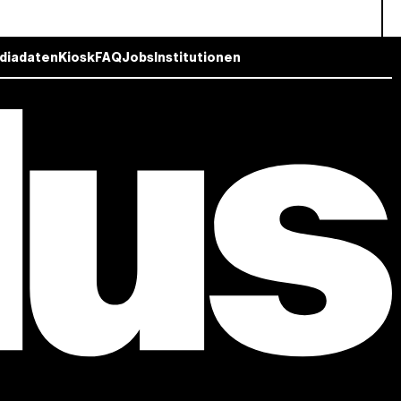
diadaten
Kiosk
FAQ
Jobs
Institutionen