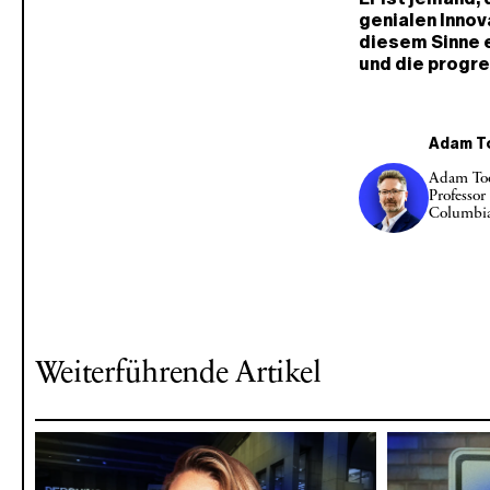
genialen Innova
diesem Sinne 
und die progre
Adam T
Adam Too
Professor
Columbia
Weiterführende Artikel