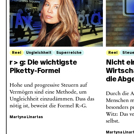
Reel
Ungleichheit
Superreiche
Reel
Steu
r > g: Die wichtigste
Nicht ei
Piketty-Formel
Wirtsch
die Abg
Hohe und progressive Steuern auf
Vermögen sind eine Methode, um
Durch die A
Ungleichheit einzudämmen. Dass das
Menschen 
nötig ist, beweist die Formel R>G.
besonders pr
Witz: Das v
Martyna Linartas
selbst.
Martyna Linar