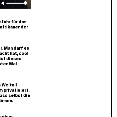
efahr für das
afrikaner der
r. Man darf es
acht hat, cool
 ist dieses
sten Mal
 Weltall
 privatisiert.
dass selbst die
önnen.
seiner