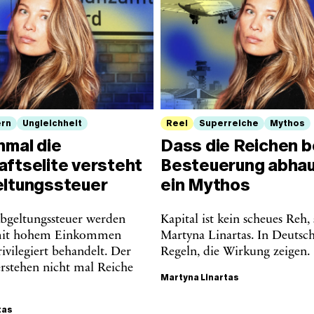
ern
Ungleichheit
Reel
Superreiche
Mythos
nmal die
Dass die Reichen b
aftselite versteht
Besteuerung abhaue
eltungssteuer
ein Mythos
bgeltungssteuer werden
Kapital ist kein scheues Reh, 
mit hohem Einkommen
Martyna Linartas. In Deutsch
ivilegiert behandelt. Der
Regeln, die Wirkung zeigen.
erstehen nicht mal Reiche
Martyna Linartas
tas