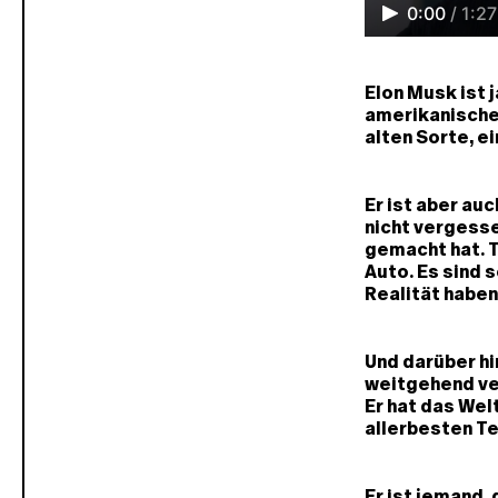
0:00
/
1:27
Elon Musk ist j
amerikanische 
alten Sorte, e
Er ist aber au
nicht vergesse
gemacht hat. T
Auto. Es sind 
Realität haben
Und darüber hi
weitgehend ver
Er hat das Wel
allerbesten Te
Er ist jemand