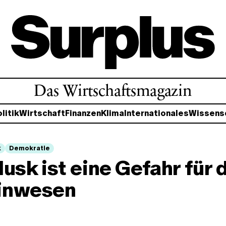
Das Wirtschaftsmagazin
litik
Wirtschaft
Finanzen
Klima
Internationales
Wissens
k
Demokratie
usk ist eine Gefahr für 
inwesen