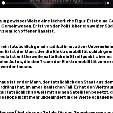
1×
a in gewisser Weise eine lächerliche Figur. Er ist eine G
Gemeinwesen. Er ist von der Politik her ein weißer Süd
in ziemlich offener Rassist.
ch ein tatsächlich genuin radikal innovativer Unternehme
n: Er ist der Mann, der die Elektromobilität schick gem
esla ist mittlerweile natürlich ein Streitpunkt, aber es
seine Autos, die den Traum der Elektromobilität zum er
 werden lassen.
naus ist er der Mann, der tatsächlich den Staat aus dem
drängt hat. Im amerikanischen Fall. Er hat den Weltraum
tall tatsächlich so weit mit seinen Satelliten besetzt, 
leskope nicht mehr ungehindert in die Weite schauen k
, dessen Übel, dessen Gefahr für das Gemeinwesen aus 