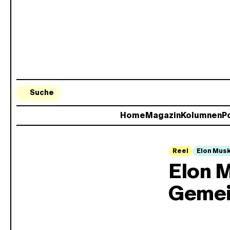
Suche
Home
Magazin
Kolumnen
Po
Reel
Elon Mus
Elon M
Geme