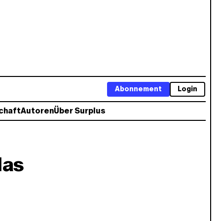
Abonnement
Login
chaft
Autoren
Über Surplus
das