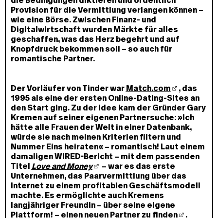
die Bedingungen diktieren und ordentlich
Provision für die Vermittlung verlangen können –
wie eine Börse. Zwischen Finanz- und
Digitalwirtschaft wurden Märkte für alles
geschaffen, was das Herz begehrt und auf
Knopfdruck bekommen soll – so auch für
romantische Partner.
Der Vorläufer von Tinder war
Match.com
, das
1995 als eine der ersten Online-Dating-Sites an
den Start ging. Zu der Idee kam der Gründer Gary
Kremen auf seiner eigenen Partnersuche: »Ich
hätte alle Frauen der Welt in einer Datenbank,
würde sie nach meinen Kriterien filtern und
Nummer Eins heiraten« – romantisch! Laut einem
damaligen WIRED-Bericht – mit dem passenden
Titel
Love and Money
– war es das erste
Unternehmen, das Paarvermittlung über das
Internet zu einem profitablen Geschäftsmodell
machte. Es ermöglichte auch Kremens
langjähriger Freundin – über seine eigene
Plattform! –
einen neuen Partner zu finden
.