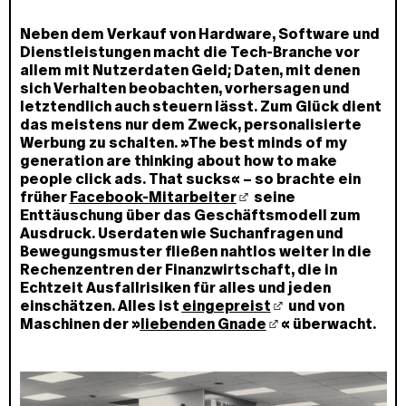
Neben dem Verkauf von Hardware, Software und
Dienstleistungen macht die Tech-Branche vor
allem mit Nutzerdaten Geld; Daten, mit denen
sich Verhalten beobachten, vorhersagen und
letztendlich auch steuern lässt. Zum Glück dient
das meistens nur dem Zweck, personalisierte
Werbung zu schalten. »The best minds of my
generation are thinking about how to make
people click ads. That sucks« – so brachte ein
früher
Facebook-Mitarbeiter
seine
Enttäuschung über das Geschäftsmodell zum
Ausdruck. Userdaten wie Suchanfragen und
Bewegungsmuster fließen nahtlos weiter in die
Rechenzentren der Finanzwirtschaft, die in
Echtzeit Ausfallrisiken für alles und jeden
einschätzen. Alles ist
eingepreist
und von
Maschinen der »
liebenden Gnade
« überwacht.