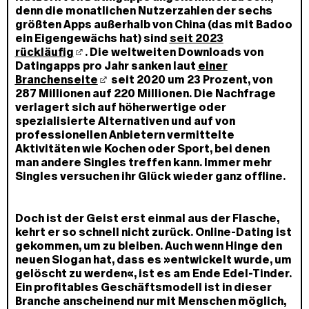
denn die monatlichen Nutzerzahlen der sechs
größten Apps außerhalb von China (das mit Badoo
ein Eigengewächs hat) sind
seit 2023
rückläufig
. Die weltweiten Downloads von
Datingapps pro Jahr sanken laut
einer
Branchenseite
seit 2020 um 23 Prozent, von
287 Millionen auf 220 Millionen. Die Nachfrage
verlagert sich auf höherwertige oder
spezialisierte Alternativen und auf von
professionellen Anbietern vermittelte
Aktivitäten wie Kochen oder Sport, bei denen
man andere Singles treffen kann. Immer mehr
Singles versuchen ihr Glück wieder ganz offline.
Doch ist der Geist erst einmal aus der Flasche,
kehrt er so schnell nicht zurück. Online-Dating ist
gekommen, um zu bleiben. Auch wenn Hinge den
neuen Slogan hat, dass es »entwickelt wurde, um
gelöscht zu werden«, ist es am Ende Edel-Tinder.
Ein profitables Geschäftsmodell ist in dieser
Branche anscheinend nur mit Menschen möglich,