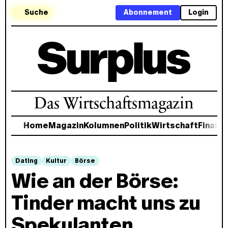
Suche
Abonnement
Login
Das Wirtschaftsmagazin
Home
Magazin
Kolumnen
Politik
Wirtschaft
Finanz
Dating
Kultur
Börse
Wie an der Börse:
Tinder macht uns zu
Spekulanten