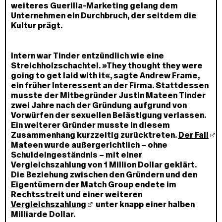
weiteres Guerilla-Marketing gelang dem
Unternehmen ein Durchbruch, der seitdem die
Kultur prägt.
Intern war Tinder entzündlich wie eine
Streichholzschachtel. »They thought they were
going to get laid with it«, sagte Andrew Frame,
ein früher Interessent an der Firma. Stattdessen
musste der Mitbegründer Justin Mateen Tinder
zwei Jahre nach der Gründung aufgrund von
Vorwürfen der sexuellen Belästigung verlassen.
Ein weiterer Gründer musste in diesem
Zusammenhang kurzzeitig zurücktreten.
Der Fall
Mateen wurde außergerichtlich – ohne
Schuldeingeständnis – mit einer
Vergleichszahlung von 1 Million Dollar geklärt.
Die Beziehung zwischen den Gründern und den
Eigentümern der Match Group endete im
Rechtsstreit und einer weiteren
Vergleichszahlung
unter knapp einer halben
Milliarde Dollar.