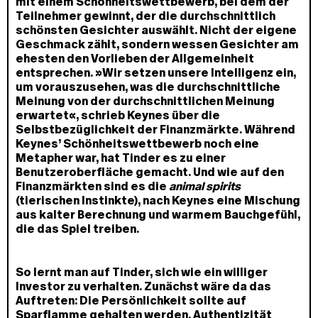
mit einem Schönheitswettbewerb, bei dem der
Teilnehmer gewinnt, der die durchschnittlich
schönsten Gesichter auswählt. Nicht der eigene
Geschmack zählt, sondern wessen Gesichter am
ehesten den Vorlieben der Allgemeinheit
entsprechen. »Wir setzen unsere Intelligenz ein,
um vorauszusehen, was die durchschnittliche
Meinung von der durchschnittlichen Meinung
erwartet«, schrieb Keynes über die
Selbstbezüglichkeit der Finanzmärkte. Während
Keynes’ Schönheitswettbewerb noch eine
Metapher war, hat Tinder es zu einer
Benutzeroberfläche gemacht. Und wie auf den
Finanzmärkten sind es die
animal spirits
(tierischen Instinkte), nach Keynes eine Mischung
aus kalter Berechnung und warmem Bauchgefühl,
die das Spiel treiben.
So lernt man auf Tinder, sich wie ein williger
Investor zu verhalten. Zunächst wäre da das
Auftreten: Die Persönlichkeit sollte auf
Sparflamme gehalten werden. Authentizität