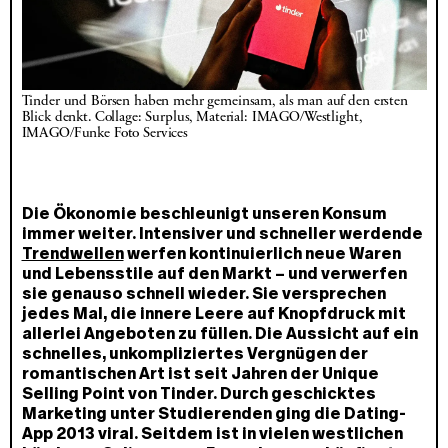
Tinder und Börsen haben mehr gemeinsam, als man auf den ersten 
Blick denkt. Collage: Surplus, Material: IMAGO/Westlight, 
IMAGO/Funke Foto Services
Die Ökonomie beschleunigt unseren Konsum
immer weiter. Intensiver und schneller werdende
Trendwellen
werfen kontinuierlich neue Waren
und Lebensstile auf den Markt – und verwerfen
sie genauso schnell wieder. Sie versprechen
jedes Mal, die innere Leere auf Knopfdruck mit
allerlei Angeboten zu füllen. Die Aussicht auf ein
schnelles, unkompliziertes Vergnügen der
romantischen Art ist seit Jahren der Unique
Selling Point von Tinder. Durch geschicktes
Marketing unter Studierenden ging die Dating-
App 2013 viral. Seitdem ist in vielen westlichen