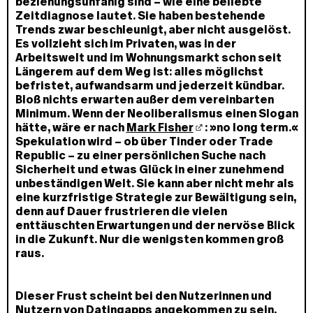
beziehungsunfähig sind – wie eine beliebte
Zeitdiagnose lautet. Sie haben bestehende
Trends zwar beschleunigt, aber nicht ausgelöst.
Es vollzieht sich im Privaten, was in der
Arbeitswelt und im Wohnungsmarkt schon seit
Längerem auf dem Weg ist: alles möglichst
befristet, aufwandsarm und jederzeit kündbar.
Bloß nichts erwarten außer dem vereinbarten
Minimum. Wenn der Neoliberalismus einen Slogan
hätte, wäre er nach
Mark Fisher
: »no long term.«
Spekulation wird – ob über Tinder oder Trade
Republic – zu einer persönlichen Suche nach
Sicherheit und etwas Glück in einer zunehmend
unbeständigen Welt. Sie kann aber nicht mehr als
eine kurzfristige Strategie zur Bewältigung sein,
denn auf Dauer frustrieren die vielen
enttäuschten Erwartungen und der nervöse Blick
in die Zukunft. Nur die wenigsten kommen groß
raus.
Dieser Frust scheint bei den Nutzerinnen und
Nutzern von Datingapps angekommen zu sein,