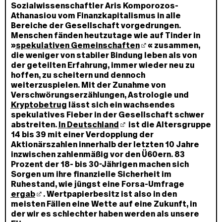
Sozialwissenschaftler Aris Komporozos-
Athanasiou vom Finanzkapitalismus in alle
Bereiche der Gesellschaft vorgedrungen.
Menschen fänden heutzutage wie auf Tinder in
»
spekulativen Gemeinschaften
« zusammen,
die weniger von stabiler Bindung leben als von
der geteilten Erfahrung, immer wieder neu zu
hoffen, zu scheitern und dennoch
weiterzuspielen. Mit der Zunahme von
Verschwörungserzählungen, Astrologie und
Kryptobetrug
lässt sich ein wachsendes
spekulatives Fieber in der Gesellschaft schwer
abstreiten.
In Deutschland
ist die Altersgruppe
14 bis 39 mit einer Verdopplung der
Aktionärszahlen innerhalb der letzten 10 Jahre
inzwischen zahlenmäßig vor den Ü60ern. 83
Prozent der 18- bis 30-Jährigen machen sich
Sorgen um ihre finanzielle Sicherheit im
Ruhestand, wie jüngst eine Forsa-Umfrage
ergab
. Wertpapierbesitz ist also in den
meisten Fällen eine Wette auf eine Zukunft, in
der wir es schlechter haben werden als unsere