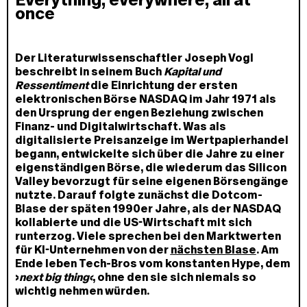
once
Der Literaturwissenschaftler Joseph Vogl
beschreibt in seinem Buch
Kapital und
Ressentiment
die Einrichtung der ersten
elektronischen Börse NASDAQ im Jahr 1971 als
den Ursprung der engen Beziehung zwischen
Finanz- und Digitalwirtschaft. Was als
digitalisierte Preisanzeige im Wertpapierhandel
begann, entwickelte sich über die Jahre zu einer
eigenständigen Börse, die wiederum das Silicon
Valley bevorzugt für seine eigenen Börsengänge
nutzte. Darauf folgte zunächst die Dotcom-
Blase der späten 1990er Jahre, als der NASDAQ
kollabierte und die US-Wirtschaft mit sich
runterzog. Viele sprechen bei den Marktwerten
für KI-Unternehmen von der
nächsten Blase
. Am
Ende leben Tech-Bros vom konstanten Hype, dem
›
next big thing‹
, ohne den sie sich niemals so
wichtig nehmen würden.