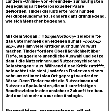
Ländern »Online« vor »Freunden« zur häufigsten
Begegnungsart heterosexueller Paare
geworden. Tinder disruptierte nicht nur den
Verkuppelungsmarkt, sondern ganz grundlegend,
wie sich Menschen begegnen.
Mit dem
Slogan
»
SingleNotSorry
« zelebrierte
das Unternehmen den eigenen Ruf als »
hook-up
app«
, was ihm viele Kritiker auch zum Vorwurf
machen. Tinder fördere Oberflächlichkeit über
Tiefe, suggeriere unendliche Auswahl und setze
damit die Nutzerinnen und Nutzer
psychischen
Belastungen
aus. Während diese Kritik zutrifft,
beleuchtet sie nicht, inwiefern Tinder von einem
sehr unsentimentalen Ort geprägt wurde: der
Börse. Denn Tinder macht die Nutzerinnen und
Nutzer zu Spekulanten, die mit kurzfristigen
Renditezielen in eine unsichere Zukunft treiben.
Und das ist mehr als nur eine Analogie.
Everything, everywhere, all at