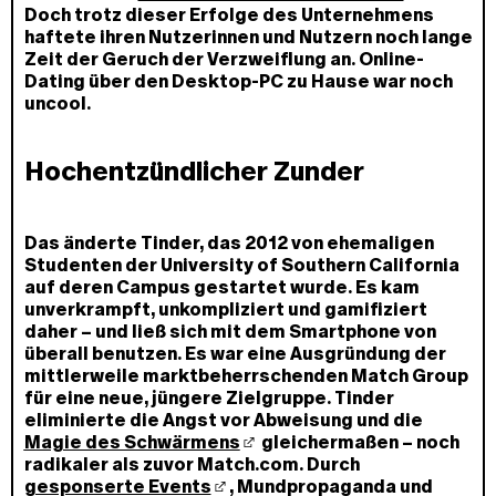
Doch trotz dieser Erfolge des Unternehmens
haftete ihren Nutzerinnen und Nutzern noch lange
Zeit der Geruch der Verzweiflung an. Online-
Dating über den Desktop-PC zu Hause war noch
uncool.
Hochentzündlicher Zunder
Das änderte Tinder, das 2012 von ehemaligen
Studenten der University of Southern California
auf deren Campus gestartet wurde. Es kam
unverkrampft, unkompliziert und gamifiziert
daher – und ließ sich mit dem Smartphone von
überall benutzen. Es war eine Ausgründung der
mittlerweile marktbeherrschenden Match Group
für eine neue, jüngere Zielgruppe. Tinder
eliminierte die Angst vor Abweisung und die
Magie des Schwärmens
gleichermaßen – noch
radikaler als zuvor Match.com. Durch
gesponserte Events
, Mundpropaganda und