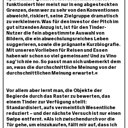
funktioniert hier meist nur in eng abgesteckten
Grenzen, denn wer zu sehr von den Konventionen
abweicht, riskiert, seine Zielgruppe dramatisch
zu verkleinern. Was für den Investor der Pitch im
gut sitzenden Anzug ist, ist für den Tinder-
Nutzer die fein abgestimmte Auswahl von
Bildern, die ein abwechslungsreiches Leben
suggerieren, sowie die prägnante Kurzbiografie.
Mit unseren Vorlieben für Reisen und Essen
haben wir schon so viel gemeinsam! Und zu Vino
sag’ ich nie no. So passt man sich unbemerkt dem
an, »was die durchschnittliche Meinung von der
durchschnittlichen Meinung erwartet.«
Vor allem aber lernt man, die Objekte der
Begierde durch das Raster zu bewerten, das
einem Tinder zur Verfügung stellt:
Standardisiert, aufs vermeintlich Wesentliche
reduziert – und der nächste Versuch ist nur einen
Swipe entfernt. »Als ich zwischendurch vor die
Tür gehe, um einzukaufen, fällt mir auf, dass ich