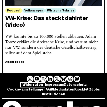
Podcast
Volkswagen
Wirtschaftskrise
VW-Krise: Das steckt dahinter
(Video)
VW könnte bis zu 100.000 Stellen abbauen. Adam
Tooze erklärt die dreifache Krise, und warum nicht
nur VW, sondern der deutsche Gesellschaftsvertrag
selbst auf dem Spiel steht.
Adam Tooze
I
Y
L
B
T
M
S
Widerrufen
Impressum
Datenschutz
n
o
i
l
h
a
p
Cookie-Einstellungen
AGB
Mediadaten
Kiosk
FAQ
Jobs
s
u
n
u
r
s
o
Institutionen
t
T
k
e
e
t
t
a
u
e
s
a
o
i