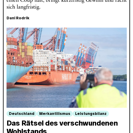
einen Coup hält, bringt kurzfristig Gewinn und rächt
sich langfristig.
Dani Rodrik
Deutschland
Merkantilismus
Leistungsbilanz
Das Rätsel des verschwundenen
Wohlstands