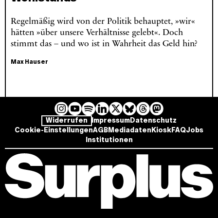
Regelmäßig wird von der Politik behauptet, »wir«
hätten »über unsere Verhältnisse gelebt«. Doch
stimmt das – und wo ist in Wahrheit das Geld hin?
Max Hauser
I
Y
L
B
T
M
S
Widerrufen
Impressum
Datenschutz
n
o
i
l
h
a
p
Cookie-Einstellungen
AGB
Mediadaten
Kiosk
FAQ
Jobs
s
u
n
u
r
s
o
Institutionen
t
T
k
e
e
t
t
a
u
e
s
a
o
i
g
b
d
k
d
d
f
r
e
I
y
s
o
y
a
n
n
m