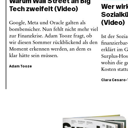
Warum Wall Street an Big
Wer wirk
Tech zweifelt (Video)
Sozialk
(Video)
Google, Meta und Oracle galten als
bombensicher. Nun fehlt nicht mehr viel
zur Finanzkrise. Adam Tooze fragt, ob
Ist der Sozi
wir diesen Sommer rückblickend als den
finanzierba
Moment erkennen werden, an dem es
erklärt im 
klar hätte sein müssen.
Surplus-Host
wohin die g
Adam Tooze
Kosten statt
Ciara Cesaro-