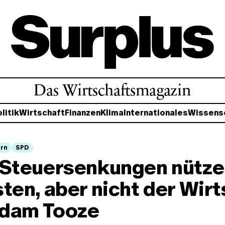
Das Wirtschaftsmagazin
litik
Wirtschaft
Finanzen
Klima
Internationales
Wissens
rn
SPD
 Steuersenkungen nütze
ten, aber nicht der Wir
Adam Tooze