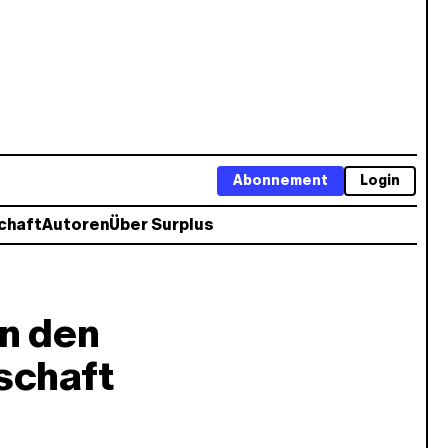
Abonnement
Login
chaft
Autoren
Über Surplus
n den
tschaft