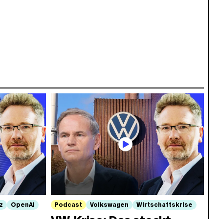
z
OpenAI
Podcast
Volkswagen
Wirtschaftskrise