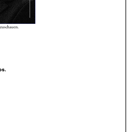
nzuschauen.
os.