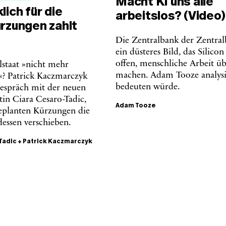
Macht KI uns alle
lich für die
arbeitslos? (Video)
ürzungen zahlt
Die Zentralbank der Zentra
ein düsteres Bild, das Silicon
offen, menschliche Arbeit üb
alstaat »nicht mehr
machen. Adam Tooze analysie
r«? Patrick Kaczmarczyk
bedeuten würde.
Gespräch mit der neuen
in Ciara Cesaro-Tadic,
Adam Tooze
eplanten Kürzungen die
dessen verschieben.
Tadic
+
Patrick Kaczmarczyk