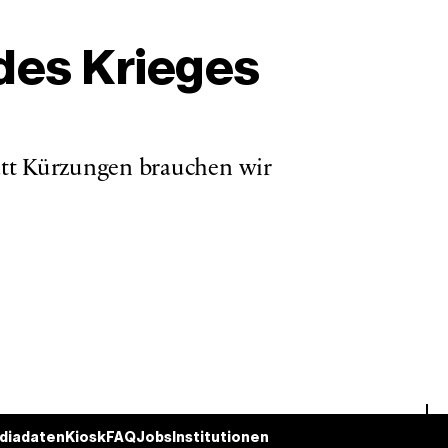
 des Krieges
tatt Kürzungen brauchen wir 
diadaten
Kiosk
FAQ
Jobs
Institutionen