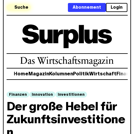
Suche
Abonnement
Login
Das Wirtschaftsmagazin
Home
Magazin
Kolumnen
Politik
Wirtschaft
Finanz
Finanzen
Innovation
Investitionen
Der große Hebel für
Zukunftsinvestitione
n