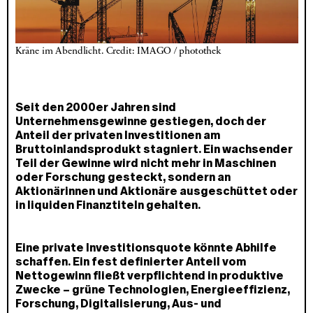
Kräne im Abendlicht. Credit: IMAGO / photothek
Seit den 2000er Jahren sind
Unternehmensgewinne gestiegen, doch der
Anteil der privaten Investitionen am
Bruttoinlandsprodukt stagniert. Ein wachsender
Teil der Gewinne wird nicht mehr in Maschinen
oder Forschung gesteckt, sondern an
Aktionärinnen und Aktionäre ausgeschüttet oder
in liquiden Finanztiteln gehalten.
Eine private Investitionsquote könnte Abhilfe
schaffen. Ein fest definierter Anteil vom
Nettogewinn fließt verpflichtend in produktive
Zwecke – grüne Technologien, Energieeffizienz,
Forschung, Digitalisierung, Aus- und