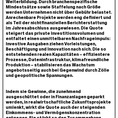
Weiterbildung. Durch branchenspezifische
Mindestsätze sowie Staffelung nach Größe
werden Unternehmen nicht über Gebühr belastet.
Anrechenbare Projekte werden eng definiert und
als Teil der nichtfinanziellen Berichterstattung
im Jahresabschluss ausgewiesen. Die Quote
steigert das private Investitionsvolumen und
entfaltet einen unmittelbaren Nachfrageimpuls:
Investive Ausgaben ziehen Vorleistungen,
Beschäftigung und Innovation nach sich. Die so
entstehenden realen Kapazitäten – effizientere
Prozesse, Dateninfrastruktur, klimafreundliche
Produktion – stabilisieren das Wachstum
angebotsseitig auch bei Gegenwind durch Zölle
und geopolitische Spannungen.
Indem sie Gewinne, die zunehmend
ausgeschüttet oder in Finanzanlagen geparkt
werden, in realwirtschaftliche Zukunftsprojekte
umlenkt, wirkt die Quote auch der steigenden
Einkommens- und Vermögenskonzentration
entgegen. Sie stärkt so den Zusammenhang