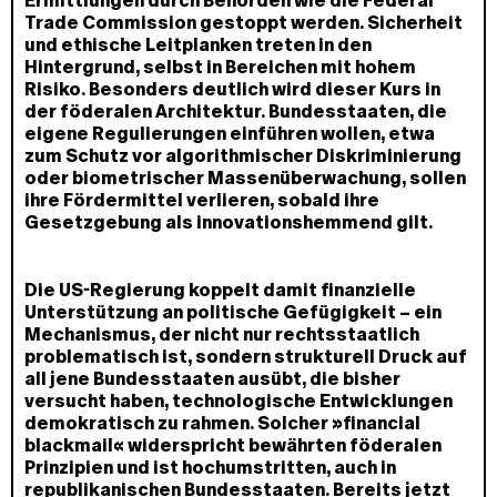
Ermittlungen durch Behörden wie die Federal
Trade Commission gestoppt werden. Sicherheit
und ethische Leitplanken treten in den
Hintergrund, selbst in Bereichen mit hohem
Risiko. Besonders deutlich wird dieser Kurs in
der föderalen Architektur. Bundesstaaten, die
eigene Regulierungen einführen wollen, etwa
zum Schutz vor algorithmischer Diskriminierung
oder biometrischer Massenüberwachung, sollen
ihre Fördermittel verlieren, sobald ihre
Gesetzgebung als innovationshemmend gilt.
Die US-Regierung koppelt damit finanzielle
Unterstützung an politische Gefügigkeit – ein
Mechanismus, der nicht nur rechtsstaatlich
problematisch ist, sondern strukturell Druck auf
all jene Bundesstaaten ausübt, die bisher
versucht haben, technologische Entwicklungen
demokratisch zu rahmen. Solcher »financial
blackmail« widerspricht bewährten föderalen
Prinzipien und ist hochumstritten, auch in
republikanischen Bundesstaaten. Bereits jetzt