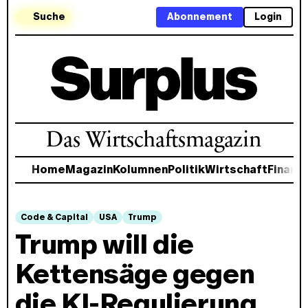
Suche
Abonnement
Login
Das Wirtschaftsmagazin
Home
Magazin
Kolumnen
Politik
Wirtschaft
Finanz
Code & Capital
USA
Trump
Trump will die
Kettensäge gegen
die KI-Regulierung