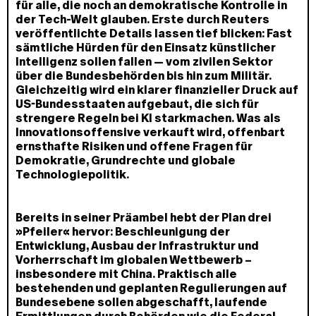
für alle, die noch an demokratische Kontrolle in
der Tech-Welt glauben. Erste durch Reuters
veröffentlichte Details lassen tief blicken: Fast
sämtliche Hürden für den Einsatz künstlicher
Intelligenz sollen fallen — vom zivilen Sektor
über die Bundesbehörden bis hin zum Militär.
Gleichzeitig wird ein klarer finanzieller Druck auf
US-Bundesstaaten aufgebaut, die sich für
strengere Regeln bei KI starkmachen. Was als
Innovationsoffensive verkauft wird, offenbart
ernsthafte Risiken und offene Fragen für
Demokratie, Grundrechte und globale
Technologiepolitik.
Bereits in seiner Präambel hebt der Plan drei
»Pfeiler« hervor: Beschleunigung der
Entwicklung, Ausbau der Infrastruktur und
Vorherrschaft im globalen Wettbewerb –
insbesondere mit China. Praktisch alle
bestehenden und geplanten Regulierungen auf
Bundesebene sollen abgeschafft, laufende