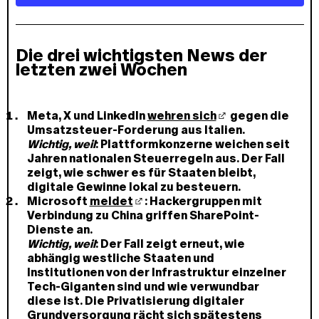
a
i
l
Die drei wichtigsten News der
A
letzten zwei Wochen
d
r
e
s
Meta, X und LinkedIn
wehren sich
gegen die
s
Umsatzsteuer-Forderung aus Italien.
e
Wichtig, weil
: Plattformkonzerne weichen seit
Jahren nationalen Steuerregeln aus. Der Fall
zeigt, wie schwer es für Staaten bleibt,
digitale Gewinne lokal zu besteuern.
Microsoft
meldet
: Hackergruppen mit
Verbindung zu China griffen SharePoint-
Dienste an.
Wichtig, weil
: Der Fall zeigt erneut, wie
abhängig westliche Staaten und
Institutionen von der Infrastruktur einzelner
Tech-Giganten sind und wie verwundbar
diese ist. Die Privatisierung digitaler
Grundversorgung rächt sich spätestens