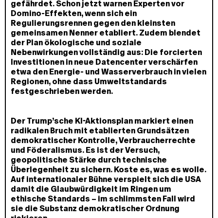
gefährdet. Schon jetzt warnen Experten vor
Domino-Effekten, wenn sich ein
Regulierungsrennen gegen den kleinsten
gemeinsamen Nenner etabliert. Zudem blendet
der Plan ökologische und soziale
Nebenwirkungen vollständig aus: Die forcierten
Investitionen in neue Datencenter verschärfen
etwa den Energie- und Wasserverbrauch in vielen
Regionen, ohne dass Umweltstandards
festgeschrieben werden.
Der Trump’sche KI-Aktionsplan markiert einen
radikalen Bruch mit etablierten Grundsätzen
demokratischer Kontrolle, Verbraucherrechte
und Föderalismus. Es ist der Versuch,
geopolitische Stärke durch technische
Überlegenheit zu sichern. Koste es, was es wolle.
Auf internationaler Bühne verspielt sich die USA
damit die Glaubwürdigkeit im Ringen um
ethische Standards – im schlimmsten Fall wird
sie die Substanz demokratischer Ordnung