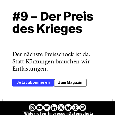
#9 – Der Preis 
des Krieges
Der nächste Preisschock ist da. 
Statt Kürzungen brauchen wir 
Entlastungen. 
Jetzt abonnieren
Zum Magazin
I
Y
L
B
T
M
S
Widerrufen
Impressum
Datenschutz