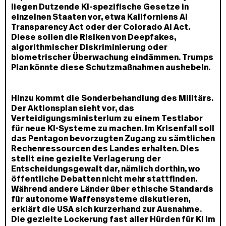
liegen Dutzende KI-spezifische Gesetze in
einzelnen Staaten vor, etwa Kaliforniens AI
Transparency Act oder der Colorado AI Act.
Diese sollen die Risiken von Deepfakes,
algorithmischer Diskriminierung oder
biometrischer Überwachung eindämmen. Trumps
Plan könnte diese Schutzmaßnahmen aushebeln.
Hinzu kommt die Sonderbehandlung des Militärs.
Der Aktionsplan sieht vor, das
Verteidigungsministerium zu einem Testlabor
für neue KI-Systeme zu machen. Im Krisenfall soll
das Pentagon bevorzugten Zugang zu sämtlichen
Rechenressourcen des Landes erhalten. Dies
stellt eine gezielte Verlagerung der
Entscheidungsgewalt dar, nämlich dorthin, wo
öffentliche Debatten nicht mehr stattfinden.
Während andere Länder über ethische Standards
für autonome Waffensysteme diskutieren,
erklärt die USA sich kurzerhand zur Ausnahme.
Die gezielte Lockerung fast aller Hürden für KI im