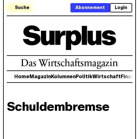
Suche
Abonnement
Login
Das Wirtschaftsmagazin
Home
Magazin
Kolumnen
Politik
Wirtschaft
Finanz
Schuldembremse