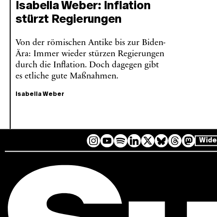
Isabella Weber: Inflation
stürzt Regierungen
Von der römischen Antike bis zur Biden-
Ära: Immer wieder stürzen Regierungen
durch die Inflation. Doch dagegen gibt
es etliche gute Maßnahmen.
Isabella Weber
Wide
I
Y
L
B
T
M
S
n
o
i
l
h
a
p
s
u
n
u
r
s
o
t
T
k
e
e
t
t
a
u
e
s
a
o
i
g
b
d
k
d
d
f
r
e
I
y
s
o
y