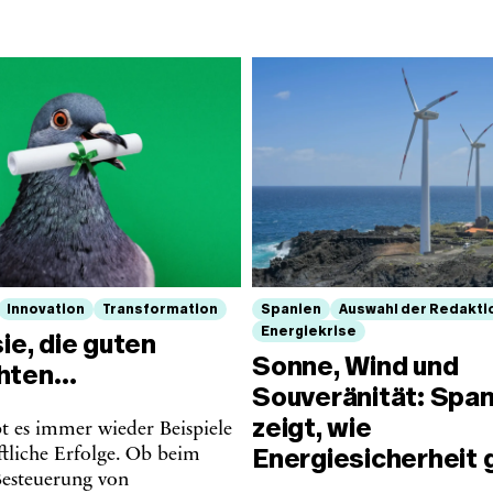
Innovation
Transformation
Spanien
Auswahl der Redakti
Energiekrise
sie, die guten
Sonne, Wind und
chten…
Souveränität: Span
zeigt, wie
bt es immer wieder Beispiele
Energiesicherheit 
ftliche Erfolge. Ob beim
Besteuerung von