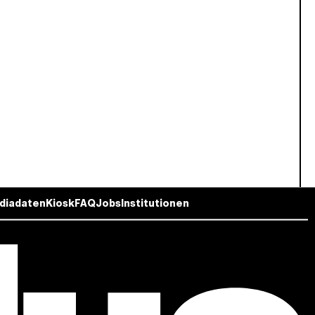
diadaten
Kiosk
FAQ
Jobs
Institutionen