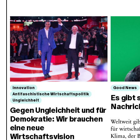
Innovation
Good News
Antifaschistische Wirtschaftspolitik
Es gibt 
Ungleichheit
Nachri
Gegen Ungleichheit und für
Demokratie: Wir brauchen
Weltweit gi
eine neue
für wirtscha
Wirtschaftsvision
Klima, der 