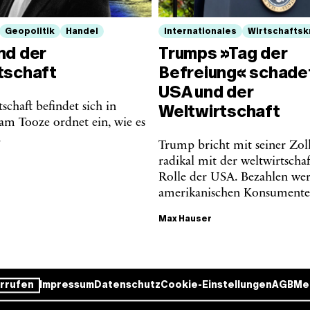
Geopolitik
Handel
Internationales
Wirtschaftsk
nd der
Trumps »Tag der
tschaft
Befreiung« schade
USA und der
schaft befindet sich in
Weltwirtschaft
am Tooze ordnet ein, wie es
.
Trump bricht mit seiner Zoll
radikal mit der weltwirtschaf
Rolle der USA. Bezahlen wer
amerikanischen Konsumente
Max Hauser
rrufen
Impressum
Datenschutz
Cookie-Einstellungen
AGB
Me