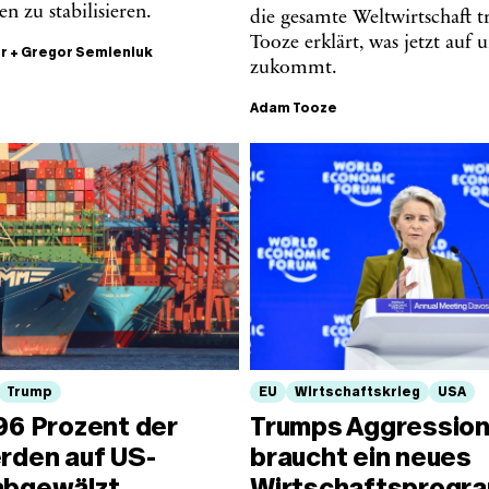
n zu stabilisieren.
die gesamte Weltwirtschaft t
Tooze erklärt, was jetzt auf 
er
+
Gregor Semieniuk
zukommt.
Adam Tooze
Trump
EU
Wirtschaftskrieg
USA
96 Prozent der
Trumps Aggression
erden auf US-
braucht ein neues
abgewälzt
Wirtschaftsprogr