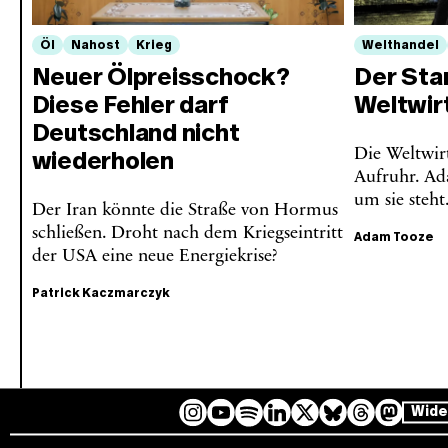
Öl
Nahost
Krieg
Welthandel
Neuer Ölpreisschock?
Der Sta
Diese Fehler darf
Weltwir
Deutschland nicht
Die Weltwirt
wiederholen
Aufruhr. Ad
um sie steht
Der Iran könnte die Straße von Hormus
schließen. Droht nach dem Kriegseintritt
Adam Tooze
der USA eine neue Energiekrise?
Patrick Kaczmarczyk
Wide
I
Y
L
B
T
M
S
n
o
i
l
h
a
p