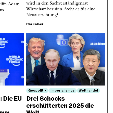
wird in den Sachverständigenrat
rifft. Adam
Wirtschaft berufen. Steht er für eine
uns
Neuausrichtung?
Eva Kaiser
Geopolitik
Imperialismus
Welthandel
: Die EU
Drei Schocks
erschütterten 2025 die
amm
Welt