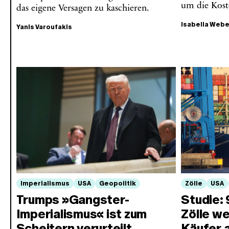
um die Koste
das eigene Versagen zu kaschieren.
Isabella Web
Yanis Varoufakis
Imperialismus
USA
Geopolitik
Zölle
USA
Trumps »Gangster-
Studie: 
Imperialismus« ist zum
Zölle w
Scheitern verurteilt
Käufer 