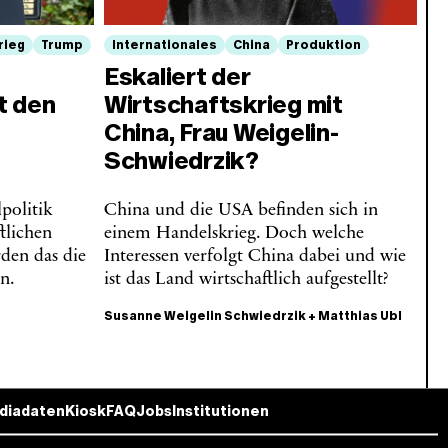
rieg
Trump
Internationales
China
Produktion
Eskaliert der
t den
Wirtschaftskrieg mit
China, Frau Weigelin-
Schwiedrzik?
politik
China und die USA befinden sich in
tlichen
einem Handelskrieg. Doch welche
den das die
Interessen verfolgt China dabei und wie
n.
ist das Land wirtschaftlich aufgestellt?
Susanne Weigelin Schwiedrzik
+
Matthias Ubl
diadaten
Kiosk
FAQ
Jobs
Institutionen