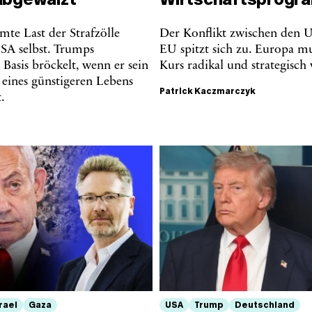
amte Last der Strafzölle
Der Konflikt zwischen den 
USA selbst. Trumps
EU spitzt sich zu. Europa mu
 Basis bröckelt, wenn er sein
Kurs radikal und strategisch
 eines günstigeren Lebens
Patrick Kaczmarczyk
t.
rael
Gaza
USA
Trump
Deutschland