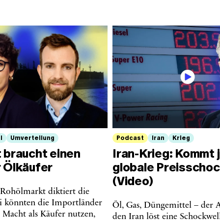
l
Umverteilung
Podcast
Iran
Krieg
 braucht einen
Iran-Krieg: Kommt j
r Ölkäufer
globale Preisscho
(Video)
 Rohölmarkt diktiert die
ei könnten die Importländer
Öl, Gas, Düngemittel – der A
 Macht als Käufer nutzen,
den Iran löst eine Schockwell