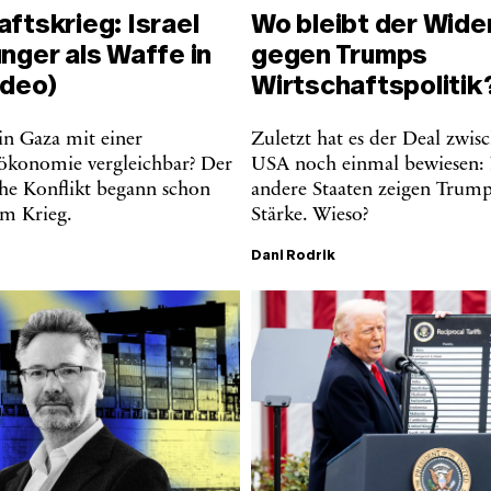
ftskrieg: Israel
Wo bleibt der Wide
nger als Waffe in
gegen Trumps
ideo)
Wirtschaftspolitik
 in Gaza mit einer
Zuletzt hat es der Deal zwi
ökonomie vergleichbar? Der
USA noch einmal bewiesen:
che Konflikt begann schon
andere Staaten zeigen Trum
em Krieg.
Stärke. Wieso?
Dani Rodrik