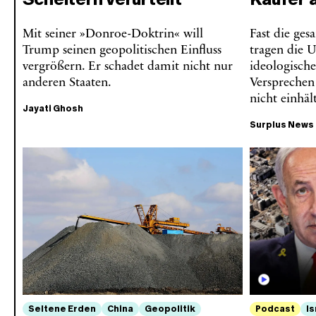
Mit seiner »Donroe-Doktrin« will
Fast die ges
Trump seinen geopolitischen Einfluss
tragen die 
vergrößern. Er schadet damit nicht nur
ideologische
anderen Staaten.
Versprechen
nicht einhäl
Jayati Ghosh
Surplus News
Seltene Erden
China
Geopolitik
Podcast
Is